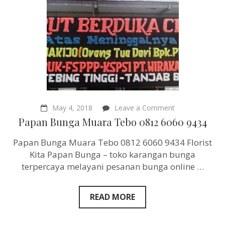
on
May 4, 2018
Leave a Comment
Papan
Papan Bunga Muara Tebo 0812 6060 9434
Bunga
Muara
Papan Bunga Muara Tebo 0812 6060 9434 Florist
Tebo
0812
Kita Papan Bunga – toko karangan bunga
6060
terpercaya melayani pesanan bunga online …
9434
READ MORE