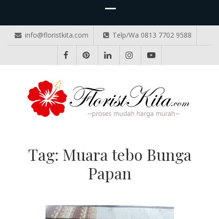
info@floristkita.com
Telp/Wa 0813 7702 9588
TOKO BUNGA PAPAN ONLINE
Karangan Bunga Kirim Langsung – Cepat di Medan
Tag:
Muara tebo Bunga
Papan