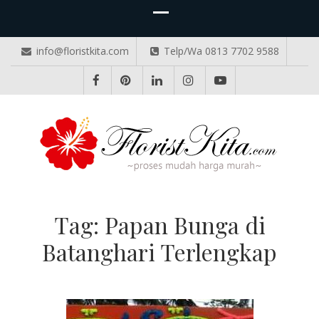
info@floristkita.com
Telp/Wa 0813 7702 9588
TOKO BUNGA PAPAN ONLINE
Karangan Bunga Kirim Langsung – Cepat di Medan
Tag:
Papan Bunga di
Batanghari Terlengkap