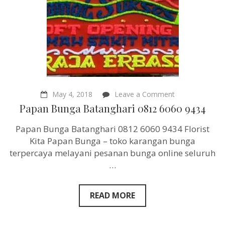
on
May 4, 2018
Leave a Comment
Papan
Papan Bunga Batanghari 0812 6060 9434
Bunga
Batanghari
Papan Bunga Batanghari 0812 6060 9434 Florist
0812
6060
Kita Papan Bunga – toko karangan bunga
9434
terpercaya melayani pesanan bunga online seluruh
…
READ MORE