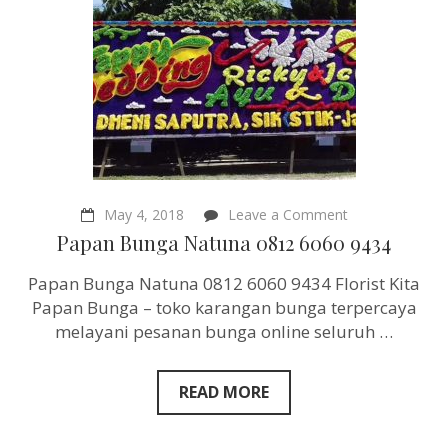
on
May 4, 2018
Leave a Comment
Papan
Papan Bunga Natuna 0812 6060 9434
Bunga
Natuna
Papan Bunga Natuna 0812 6060 9434 Florist Kita
0812
6060
Papan Bunga – toko karangan bunga terpercaya
9434
melayani pesanan bunga online seluruh …
READ MORE