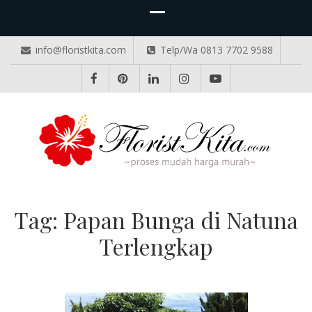
info@floristkita.com
Telp/Wa 0813 7702 9588
TOKO BUNGA PAPAN ONLINE
Karangan Bunga Kirim Langsung – Cepat di Medan
Tag:
Papan Bunga di Natuna
Terlengkap