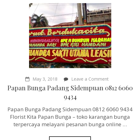
on
May 3, 2018
Leave a Comment
Papan
Papan Bunga Padang Sidempuan 0812 6060
Bunga
Padang
9434
Sidempuan
0812
Papan Bunga Padang Sidempuan 0812 6060 9434
6060
9434
Florist Kita Papan Bunga – toko karangan bunga
terpercaya melayani pesanan bunga online …