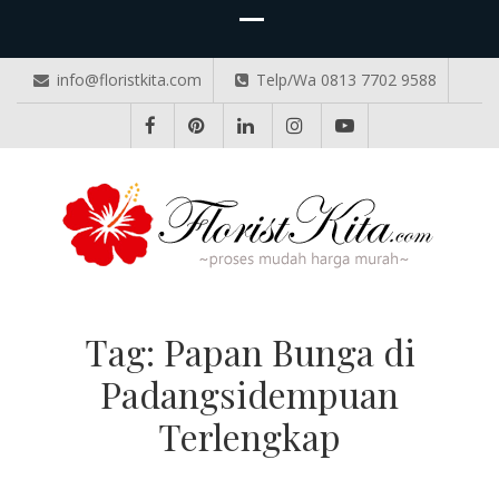
info@floristkita.com
Telp/Wa 0813 7702 9588
TOKO BUNGA PAPAN ONLINE
Karangan Bunga Kirim Langsung – Cepat di Medan
Tag:
Papan Bunga di
Padangsidempuan
Terlengkap