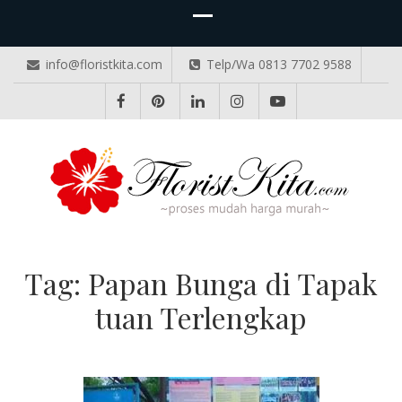
info@floristkita.com
Telp/Wa 0813 7702 9588
TOKO BUNGA PAPAN ONLINE
Karangan Bunga Kirim Langsung – Cepat di Medan
Tag:
Papan Bunga di Tapak
tuan Terlengkap