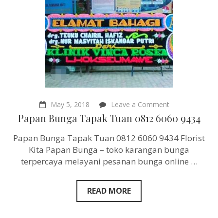
on
May 5, 2018
Leave a Comment
Papan
Papan Bunga Tapak Tuan 0812 6060 9434
Bunga
Tapak
Papan Bunga Tapak Tuan 0812 6060 9434 Florist
Tuan
0812
Kita Papan Bunga – toko karangan bunga
6060
terpercaya melayani pesanan bunga online …
9434
READ MORE