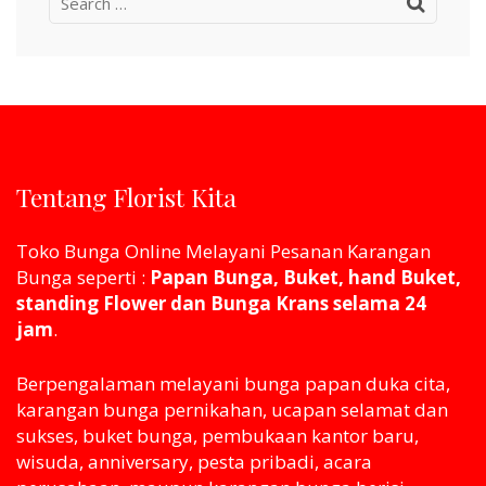
Search
for:
Tentang Florist Kita
Toko Bunga Online Melayani Pesanan Karangan
Bunga seperti :
Papan Bunga, Buket, hand Buket,
standing Flower dan Bunga Krans selama 24
jam
.
Berpengalaman melayani bunga papan duka cita,
karangan bunga pernikahan, ucapan selamat dan
sukses, buket bunga, pembukaan kantor baru,
wisuda, anniversary, pesta pribadi, acara