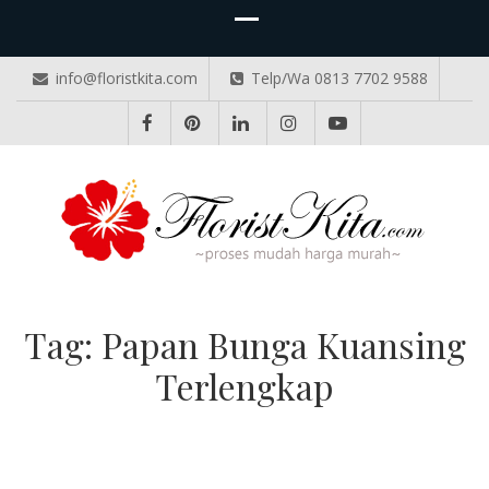
info@floristkita.com
Telp/Wa 0813 7702 9588
TOKO BUNGA PAPAN ONLINE
Karangan Bunga Kirim Langsung – Cepat di Medan
Tag:
Papan Bunga Kuansing
Terlengkap