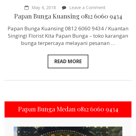
on
May 4, 2018
Leave a Comment
Papan
Papan Bunga Kuansing 0812 6060 9434
Bunga
Kuansing
Papan Bunga Kuansing 0812 6060 9434 / Kuantan
0812
6060
Singingi Florist Kita Papan Bunga – toko karangan
9434
bunga terpercaya melayani pesanan …
READ MORE
Papan Bunga Medan 0812 6060 9434