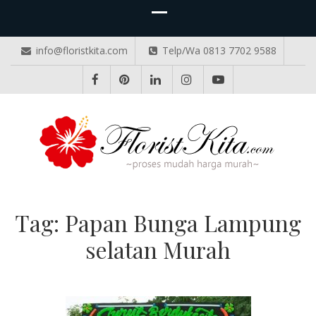
info@floristkita.com
Telp/Wa 0813 7702 9588
TOKO BUNGA PAPAN ONLINE
Karangan Bunga Kirim Langsung – Cepat di Medan
Tag:
Papan Bunga Lampung
selatan Murah