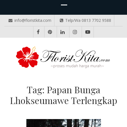
info@floristkita.com
Telp/Wa 0813 7702 9588
TOKO BUNGA PAPAN ONLINE
Karangan Bunga Kirim Langsung – Cepat di Medan
Tag:
Papan Bunga
Lhokseumawe Terlengkap