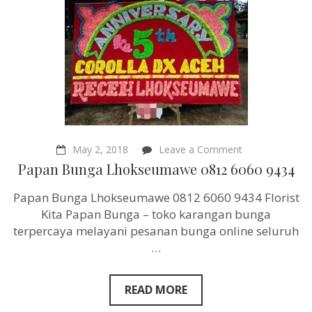
on
May 2, 2018
Leave a Comment
Papan
Papan Bunga Lhokseumawe 0812 6060 9434
Bunga
Lhokseumawe
Papan Bunga Lhokseumawe 0812 6060 9434 Florist
0812
6060
Kita Papan Bunga – toko karangan bunga
9434
terpercaya melayani pesanan bunga online seluruh
…
READ MORE