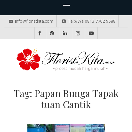
info@floristkita.com
Telp/Wa 0813 7702 9588
TOKO BUNGA PAPAN ONLINE
Karangan Bunga Kirim Langsung – Cepat di Medan
Tag:
Papan Bunga Tapak
tuan Cantik