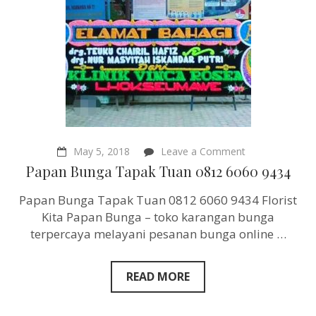
on
May 5, 2018
Leave a Comment
Papan
Papan Bunga Tapak Tuan 0812 6060 9434
Bunga
Tapak
Papan Bunga Tapak Tuan 0812 6060 9434 Florist
Tuan
0812
Kita Papan Bunga – toko karangan bunga
6060
terpercaya melayani pesanan bunga online …
9434
READ MORE