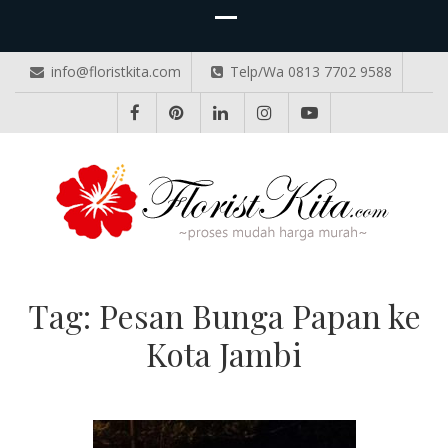
info@floristkita.com
Telp/Wa 0813 7702 9588
TOKO BUNGA PAPAN ONLINE
Karangan Bunga Kirim Langsung – Cepat di Medan
Tag:
Pesan Bunga Papan ke
Kota Jambi