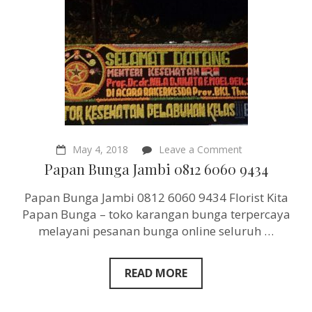
on
May 4, 2018
Leave a Comment
Papan
Papan Bunga Jambi 0812 6060 9434
Bunga
Jambi
Papan Bunga Jambi 0812 6060 9434 Florist Kita
0812
6060
Papan Bunga – toko karangan bunga terpercaya
9434
melayani pesanan bunga online seluruh …
READ MORE