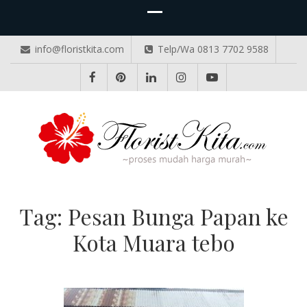
info@floristkita.com
Telp/Wa 0813 7702 9588
TOKO BUNGA PAPAN ONLINE
Karangan Bunga Kirim Langsung – Cepat di Medan
Tag:
Pesan Bunga Papan ke
Kota Muara tebo