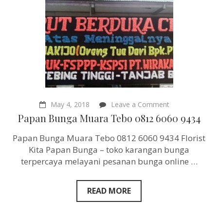
on
May 4, 2018
Leave a Comment
Papan
Papan Bunga Muara Tebo 0812 6060 9434
Bunga
Muara
Papan Bunga Muara Tebo 0812 6060 9434 Florist
Tebo
0812
Kita Papan Bunga – toko karangan bunga
6060
terpercaya melayani pesanan bunga online …
9434
READ MORE