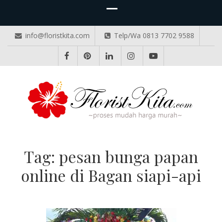
info@floristkita.com
Telp/Wa 0813 7702 9588
TOKO BUNGA PAPAN ONLINE
Karangan Bunga Kirim Langsung – Cepat di Medan
Tag:
pesan bunga papan
online di Bagan siapi-api