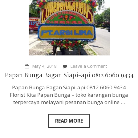
on
May 4, 2018
Leave a Comment
Papan
Papan Bunga Bagan Siapi-api 0812 6060 9434
Bunga
Bagan
Papan Bunga Bagan Siapi-api 0812 6060 9434
Siapi-
api
Florist Kita Papan Bunga – toko karangan bunga
0812
terpercaya melayani pesanan bunga online …
6060
9434
READ MORE