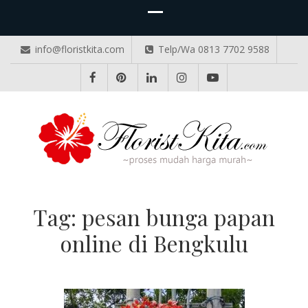
info@floristkita.com
Telp/Wa 0813 7702 9588
TOKO BUNGA PAPAN ONLINE
Karangan Bunga Kirim Langsung – Cepat di Medan
Tag:
pesan bunga papan
online di Bengkulu