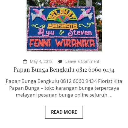
on
May 4, 2018
Leave a Comment
Papan
Papan Bunga Bengkulu 0812 6060 9434
Bunga
Bengkulu
Papan Bunga Bengkulu 0812 6060 9434 Florist Kita
0812
6060
Papan Bunga – toko karangan bunga terpercaya
9434
melayani pesanan bunga online seluruh …
READ MORE