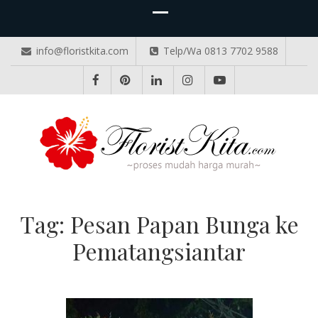
info@floristkita.com
Telp/Wa 0813 7702 9588
TOKO BUNGA PAPAN ONLINE
Karangan Bunga Kirim Langsung – Cepat di Medan
Tag:
Pesan Papan Bunga ke
Pematangsiantar