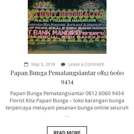
on
May 3, 2018
Leave a Comment
Papan
Papan Bunga Pematangsiantar 0812 6060
Bunga
Pematangsiant
9434
0812
6060
Papan Bunga Pematangsiantar 0812 6060 9434
9434
Florist Kita Papan Bunga – toko karangan bunga
terpercaya melayani pesanan bunga online seluruh
…
READ MORE