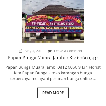
on
May 4, 2018
Leave a Comment
Papan
Papan Bunga Muara Jambi 0812 6060 9434
Bunga
Muara
Papan Bunga Muara Jambi 0812 6060 9434 Florist
Jambi
0812
Kita Papan Bunga – toko karangan bunga
6060
terpercaya melayani pesanan bunga online …
9434
READ MORE