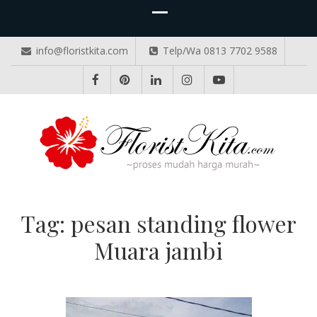
info@floristkita.com
Telp/Wa 0813 7702 9588
TOKO BUNGA PAPAN ONLINE
Karangan Bunga Kirim Langsung – Cepat di Medan
Tag:
pesan standing flower
Muara jambi