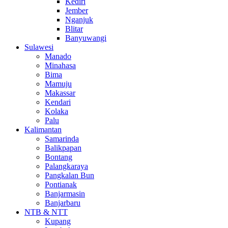
Kediri
Jember
Nganjuk
Blitar
Banyuwangi
Sulawesi
Manado
Minahasa
Bima
Mamuju
Makassar
Kendari
Kolaka
Palu
Kalimantan
Samarinda
Balikpapan
Bontang
Palangkaraya
Pangkalan Bun
Pontianak
Banjarmasin
Banjarbaru
NTB & NTT
Kupang