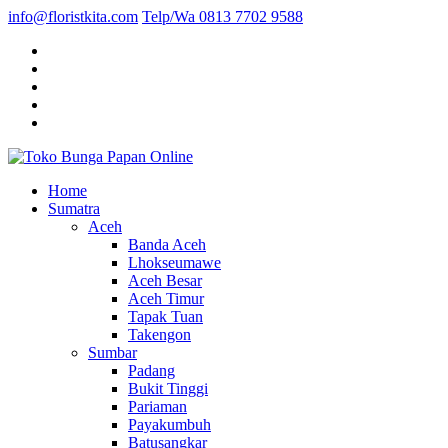
info@floristkita.com
Telp/Wa 0813 7702 9588
Karangan Bunga Kirim Langsung – Cepat di Medan
Home
Toko Bunga Papan Online
Sumatra
Aceh
Banda Aceh
Lhokseumawe
Aceh Besar
Aceh Timur
Tapak Tuan
Takengon
Sumbar
Padang
Bukit Tinggi
Pariaman
Payakumbuh
Batusangkar