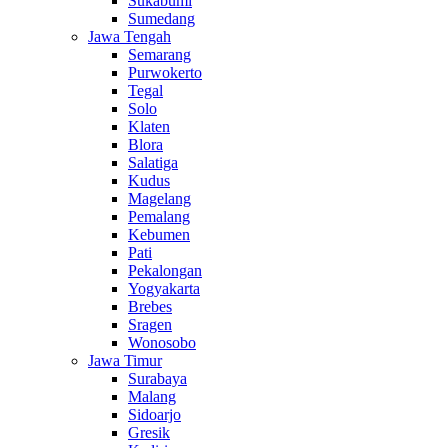
Sukabumi
Sumedang
Jawa Tengah
Semarang
Purwokerto
Tegal
Solo
Klaten
Blora
Salatiga
Kudus
Magelang
Pemalang
Kebumen
Pati
Pekalongan
Yogyakarta
Brebes
Sragen
Wonosobo
Jawa Timur
Surabaya
Malang
Sidoarjo
Gresik