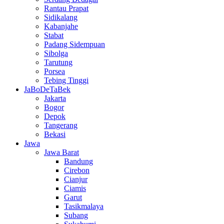
Rantau Prapat
Sidikalang
Kabanjahe
Stabat
Padang Sidempuan
Sibolga
Tarutung
Porsea
Tebing Tinggi
JaBoDeTaBek
Jakarta
Bogor
Depok
Tangerang
Bekasi
Jawa
Jawa Barat
Bandung
Cirebon
Cianjur
Ciamis
Garut
Tasikmalaya
Subang