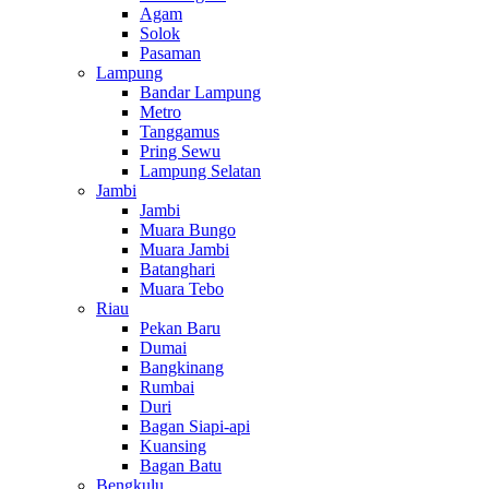
Agam
Solok
Pasaman
Lampung
Bandar Lampung
Metro
Tanggamus
Pring Sewu
Lampung Selatan
Jambi
Jambi
Muara Bungo
Muara Jambi
Batanghari
Muara Tebo
Riau
Pekan Baru
Dumai
Bangkinang
Rumbai
Duri
Bagan Siapi-api
Kuansing
Bagan Batu
Bengkulu