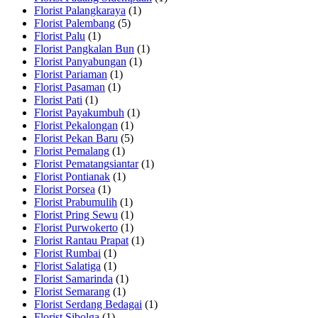
Florist Palangkaraya
(1)
Florist Palembang
(5)
Florist Palu
(1)
Florist Pangkalan Bun
(1)
Florist Panyabungan
(1)
Florist Pariaman
(1)
Florist Pasaman
(1)
Florist Pati
(1)
Florist Payakumbuh
(1)
Florist Pekalongan
(1)
Florist Pekan Baru
(5)
Florist Pemalang
(1)
Florist Pematangsiantar
(1)
Florist Pontianak
(1)
Florist Porsea
(1)
Florist Prabumulih
(1)
Florist Pring Sewu
(1)
Florist Purwokerto
(1)
Florist Rantau Prapat
(1)
Florist Rumbai
(1)
Florist Salatiga
(1)
Florist Samarinda
(1)
Florist Semarang
(1)
Florist Serdang Bedagai
(1)
Florist Sibolga
(1)