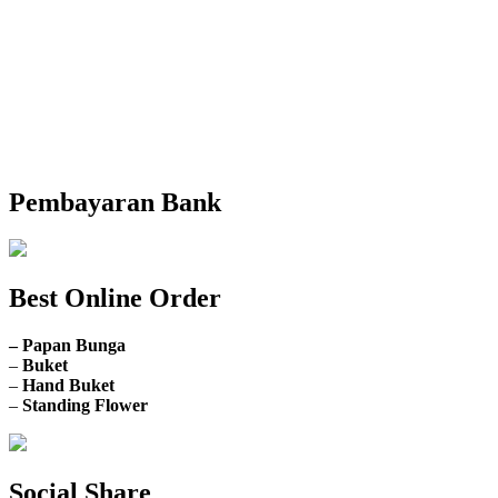
Pemesanan 24 Jam
Telp. 0813 7702 9588
Wa. 0813 7702 9588
Email: info@nusantaraflorist.com
Buka Senin sd. Minggu
Pembayaran Bank
Best Online Order
– Papan Bunga
–
Buket
–
Hand Buket
–
Standing Flower
Social Share