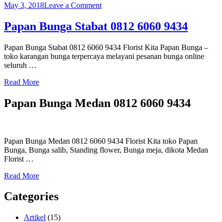
on
May 3, 2018
Leave a Comment
Papan
Bunga
Papan Bunga Stabat 0812 6060 9434
Stabat
0812
Papan Bunga Stabat 0812 6060 9434 Florist Kita Papan Bunga –
6060
toko karangan bunga terpercaya melayani pesanan bunga online
9434
seluruh …
Read More
Papan Bunga Medan 0812 6060 9434
Papan Bunga Medan 0812 6060 9434 Florist Kita toko Papan
Bunga, Bunga salib, Standing flower, Bunga meja, dikota Medan
Florist …
Read More
Categories
Artikel
(15)