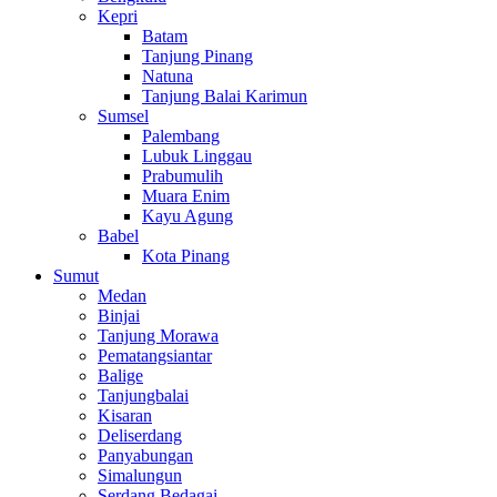
Kepri
Batam
Tanjung Pinang
Natuna
Tanjung Balai Karimun
Sumsel
Palembang
Lubuk Linggau
Prabumulih
Muara Enim
Kayu Agung
Babel
Kota Pinang
Sumut
Medan
Binjai
Tanjung Morawa
Pematangsiantar
Balige
Tanjungbalai
Kisaran
Deliserdang
Panyabungan
Simalungun
Serdang Bedagai