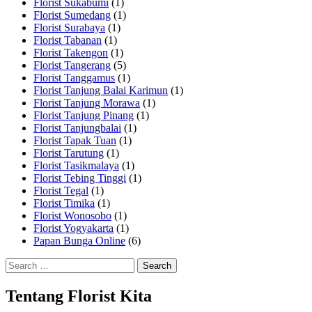
Florist Sukabumi
(1)
Florist Sumedang
(1)
Florist Surabaya
(1)
Florist Tabanan
(1)
Florist Takengon
(1)
Florist Tangerang
(5)
Florist Tanggamus
(1)
Florist Tanjung Balai Karimun
(1)
Florist Tanjung Morawa
(1)
Florist Tanjung Pinang
(1)
Florist Tanjungbalai
(1)
Florist Tapak Tuan
(1)
Florist Tarutung
(1)
Florist Tasikmalaya
(1)
Florist Tebing Tinggi
(1)
Florist Tegal
(1)
Florist Timika
(1)
Florist Wonosobo
(1)
Florist Yogyakarta
(1)
Papan Bunga Online
(6)
Search
for:
Tentang Florist Kita