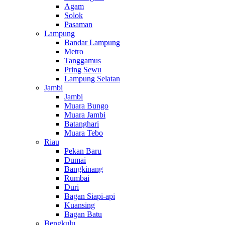
Agam
Solok
Pasaman
Lampung
Bandar Lampung
Metro
Tanggamus
Pring Sewu
Lampung Selatan
Jambi
Jambi
Muara Bungo
Muara Jambi
Batanghari
Muara Tebo
Riau
Pekan Baru
Dumai
Bangkinang
Rumbai
Duri
Bagan Siapi-api
Kuansing
Bagan Batu
Bengkulu