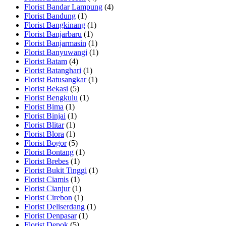
Florist Bandar Lampung
(4)
Florist Bandung
(1)
Florist Bangkinang
(1)
Florist Banjarbaru
(1)
Florist Banjarmasin
(1)
Florist Banyuwangi
(1)
Florist Batam
(4)
Florist Batanghari
(1)
Florist Batusangkar
(1)
Florist Bekasi
(5)
Florist Bengkulu
(1)
Florist Bima
(1)
Florist Binjai
(1)
Florist Blitar
(1)
Florist Blora
(1)
Florist Bogor
(5)
Florist Bontang
(1)
Florist Brebes
(1)
Florist Bukit Tinggi
(1)
Florist Ciamis
(1)
Florist Cianjur
(1)
Florist Cirebon
(1)
Florist Deliserdang
(1)
Florist Denpasar
(1)
Florist Depok
(5)