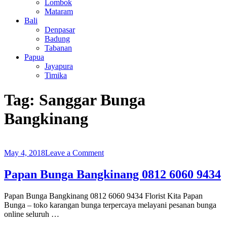
Lombok
Mataram
Bali
Denpasar
Badung
Tabanan
Papua
Jayapura
Timika
Tag:
Sanggar Bunga
Bangkinang
on
May 4, 2018
Leave a Comment
Papan
Bunga
Papan Bunga Bangkinang 0812 6060 9434
Bangkinang
0812
Papan Bunga Bangkinang 0812 6060 9434 Florist Kita Papan
6060
Bunga – toko karangan bunga terpercaya melayani pesanan bunga
9434
online seluruh …