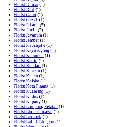
Florist Dumai
(1)
Florist Duri
(1)
Florist Garut
(1)
Florist Gresik
(1)
Florist Jakarta
(5)
Florist Jambi
(3)
Florist Jayapura
(1)
Florist Jember
(1)
Florist Kabanjahe
(1)
Florist Kayu Agung
(1)
Florist Kebumen
(1)
Florist Kediri
(1)
Florist Kendari
(1)
Florist Kisaran
(1)
Florist Klaten
(1)
Florist Kolaka
(1)
Florist Kota Pinang
(1)
Florist Kuansing
(1)
Florist Kudus
(1)
Florist Kupang
(1)
Florist Lampung Selatan
(1)
Florist Lhokseumawe
(1)
Florist Lombok
(1)
Florist Lubuk Linggau
(1)
Florist Magelang
(1)