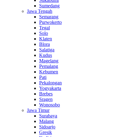
Sukabumi
Sumedang
Jawa Tengah
Semarang
Purwokerto
Tegal
Solo
Klaten
Blora
Salatiga
Kudus
Magelang
Pemalang
Kebumen
Pati
Pekalongan
Yogyakarta
Brebes
Sragen
Wonosobo
Jawa Timur
Surabaya
Malang
Sidoarjo
Gresik