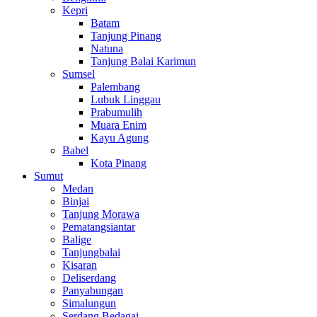
Kepri
Batam
Tanjung Pinang
Natuna
Tanjung Balai Karimun
Sumsel
Palembang
Lubuk Linggau
Prabumulih
Muara Enim
Kayu Agung
Babel
Kota Pinang
Sumut
Medan
Binjai
Tanjung Morawa
Pematangsiantar
Balige
Tanjungbalai
Kisaran
Deliserdang
Panyabungan
Simalungun
Serdang Bedagai