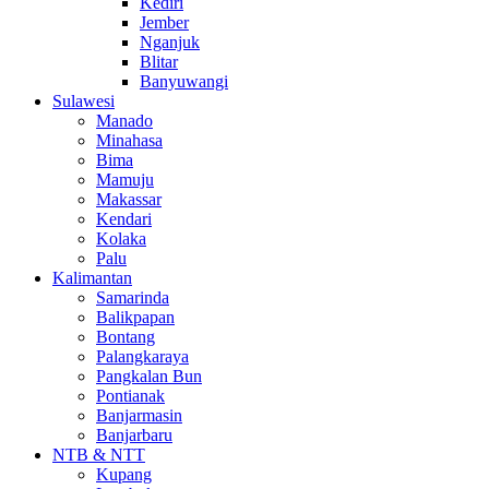
Kediri
Jember
Nganjuk
Blitar
Banyuwangi
Sulawesi
Manado
Minahasa
Bima
Mamuju
Makassar
Kendari
Kolaka
Palu
Kalimantan
Samarinda
Balikpapan
Bontang
Palangkaraya
Pangkalan Bun
Pontianak
Banjarmasin
Banjarbaru
NTB & NTT
Kupang