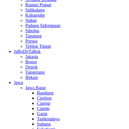
Rantau Prapat
Sidikalang
Kabanjahe
Stabat
Padang Sidempuan
Sibolga
Tarutung
Porsea
Tebing Tinggi
JaBoDeTaBek
Jakarta
Bogor
Depok
Tangerang
Bekasi
Jawa
Jawa Barat
Bandung
Cirebon
Cianjur
Ciamis
Garut
Tasikmalaya
Subang