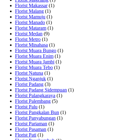
Florist Makassar
(1)
Florist Malang
(1)
Florist Mamuju
(1)
Florist Manado
(1)
Florist Mataram
(1)
Florist Medan
(9)
Florist Metro
(1)
Florist Minahasa
(1)
Florist Muara Bungo
(1)
Florist Muara Enim
(1)
Florist Muara Jambi
(1)
Florist Muara Tebo
(1)
Florist Natuna
(1)
Florist Nganjuk
(1)
Florist Padang
(3)
Florist Padang Sidempuan
(1)
Florist Palangkaraya
(1)
Florist Palembang
(5)
Florist Palu
(1)
Florist Pangkalan Bun
(1)
Florist Panyabungan
(1)
Florist Pariaman
(1)
Florist Pasaman
(1)
Florist Pati
(1)