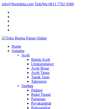
info@floristkita.com
Telp/Wa 0813 7702 9588
Karangan Bunga Kirim Langsung – Cepat di Medan
Home
Toko Bunga Papan Online
Sumatra
Aceh
Banda Aceh
Lhokseumawe
Aceh Besar
Aceh Timur
Tapak Tuan
Takengon
Sumbar
Padang
Bukit Tinggi
Pariaman
Payakumbuh
Batusangkar