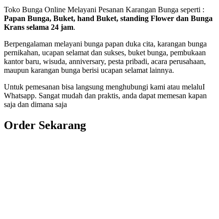
Toko Bunga Online Melayani Pesanan Karangan Bunga seperti :
Papan Bunga, Buket, hand Buket, standing Flower dan Bunga
Krans selama 24 jam
.
Berpengalaman melayani bunga papan duka cita, karangan bunga
pernikahan, ucapan selamat dan sukses, buket bunga, pembukaan
kantor baru, wisuda, anniversary, pesta pribadi, acara perusahaan,
maupun karangan bunga berisi ucapan selamat lainnya.
Untuk pemesanan bisa langsung menghubungi kami atau melaluI
Whatsapp. Sangat mudah dan praktis, anda dapat memesan kapan
saja dan dimana saja
Order Sekarang
Pemesanan 24 Jam
Telp. 0813 7702 9588
Wa. 0813 7702 9588
Email: info@nusantaraflorist.com
Buka Senin sd. Minggu