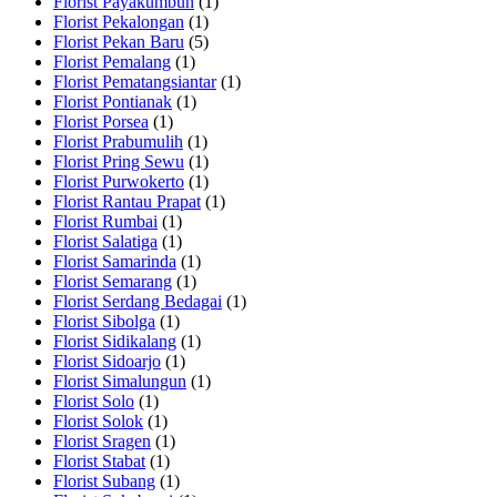
Florist Payakumbuh
(1)
Florist Pekalongan
(1)
Florist Pekan Baru
(5)
Florist Pemalang
(1)
Florist Pematangsiantar
(1)
Florist Pontianak
(1)
Florist Porsea
(1)
Florist Prabumulih
(1)
Florist Pring Sewu
(1)
Florist Purwokerto
(1)
Florist Rantau Prapat
(1)
Florist Rumbai
(1)
Florist Salatiga
(1)
Florist Samarinda
(1)
Florist Semarang
(1)
Florist Serdang Bedagai
(1)
Florist Sibolga
(1)
Florist Sidikalang
(1)
Florist Sidoarjo
(1)
Florist Simalungun
(1)
Florist Solo
(1)
Florist Solok
(1)
Florist Sragen
(1)
Florist Stabat
(1)
Florist Subang
(1)