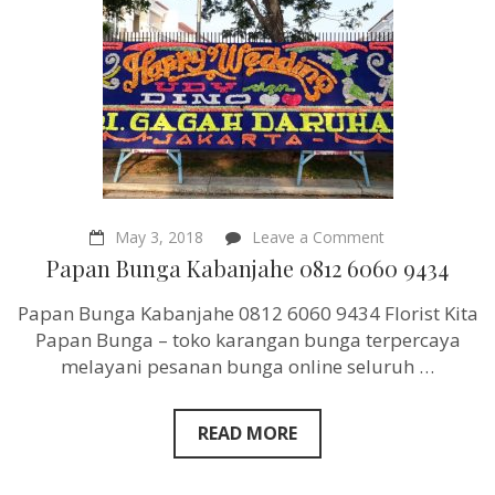
on
May 3, 2018
Leave a Comment
Papan
Papan Bunga Kabanjahe 0812 6060 9434
Bunga
Kabanjahe
Papan Bunga Kabanjahe 0812 6060 9434 Florist Kita
0812
6060
Papan Bunga – toko karangan bunga terpercaya
9434
melayani pesanan bunga online seluruh …
READ MORE