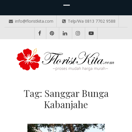
info@floristkita.com
Telp/Wa 0813 7702 9588
TOKO BUNGA PAPAN ONLINE
Karangan Bunga Kirim Langsung – Cepat di Medan
Tag:
Sanggar Bunga
Kabanjahe