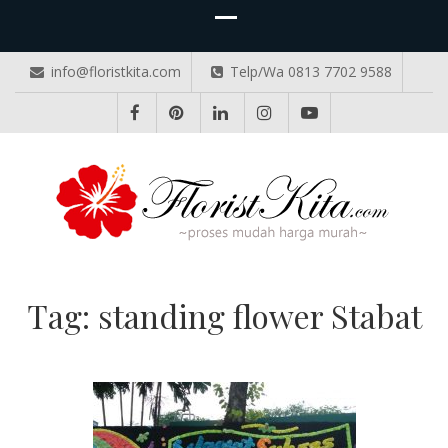
info@floristkita.com
Telp/Wa 0813 7702 9588
TOKO BUNGA PAPAN ONLINE
Karangan Bunga Kirim Langsung – Cepat di Medan
Tag:
standing flower Stabat