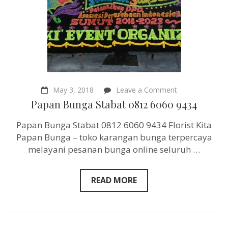
on
May 3, 2018
Leave a Comment
Papan
Papan Bunga Stabat 0812 6060 9434
Bunga
Stabat
Papan Bunga Stabat 0812 6060 9434 Florist Kita
0812
6060
Papan Bunga – toko karangan bunga terpercaya
9434
melayani pesanan bunga online seluruh …
READ MORE