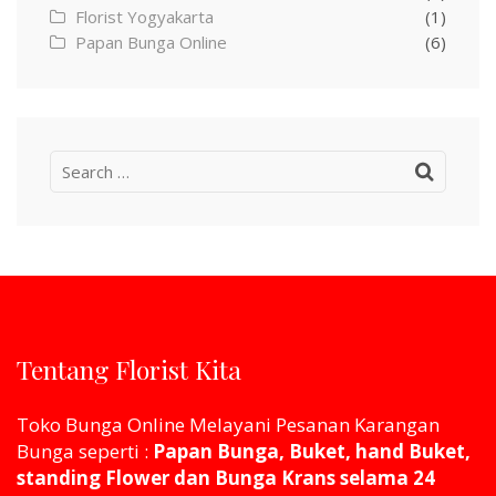
Florist Yogyakarta
(1)
Papan Bunga Online
(6)
Search
for:
Tentang Florist Kita
Toko Bunga Online Melayani Pesanan Karangan
Bunga seperti :
Papan Bunga, Buket, hand Buket,
standing Flower dan Bunga Krans selama 24