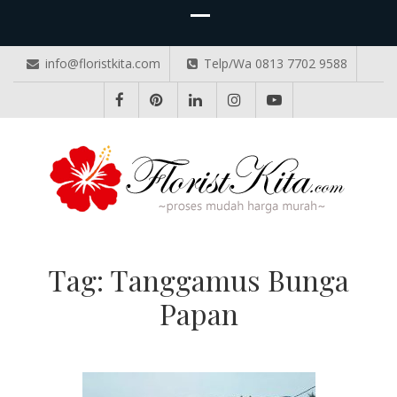
info@floristkita.com
Telp/Wa 0813 7702 9588
TOKO BUNGA PAPAN ONLINE
Karangan Bunga Kirim Langsung – Cepat di Medan
Tag:
Tanggamus Bunga
Papan