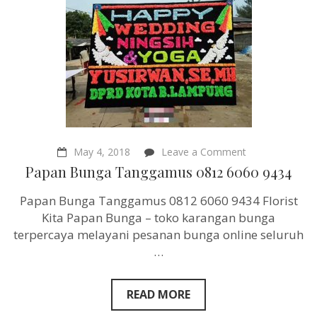
on
May 4, 2018
Leave a Comment
Papan
Papan Bunga Tanggamus 0812 6060 9434
Bunga
Tanggamus
Papan Bunga Tanggamus 0812 6060 9434 Florist
0812
6060
Kita Papan Bunga – toko karangan bunga
9434
terpercaya melayani pesanan bunga online seluruh
…
READ MORE