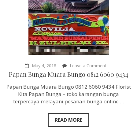
on
May 4, 2018
Leave a Comment
Papan
Papan Bunga Muara Bungo 0812 6060 9434
Bunga
Muara
Papan Bunga Muara Bungo 0812 6060 9434 Florist
Bungo
0812
Kita Papan Bunga – toko karangan bunga
6060
terpercaya melayani pesanan bunga online …
9434
READ MORE