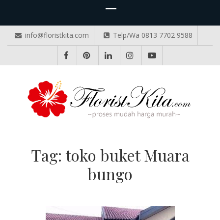
info@floristkita.com
Telp/Wa 0813 7702 9588
TOKO BUNGA PAPAN ONLINE
Karangan Bunga Kirim Langsung – Cepat di Medan
Tag:
toko buket Muara
bungo