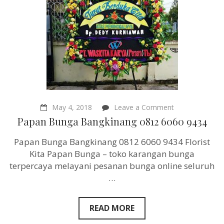
on
May 4, 2018
Leave a Comment
Papan
Papan Bunga Bangkinang 0812 6060 9434
Bunga
Bangkinang
Papan Bunga Bangkinang 0812 6060 9434 Florist
0812
6060
Kita Papan Bunga – toko karangan bunga
9434
terpercaya melayani pesanan bunga online seluruh
…
READ MORE