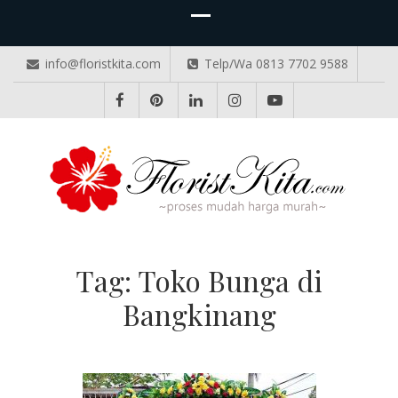
info@floristkita.com
Telp/Wa 0813 7702 9588
TOKO BUNGA PAPAN ONLINE
Karangan Bunga Kirim Langsung – Cepat di Medan
Tag:
Toko Bunga di
Bangkinang