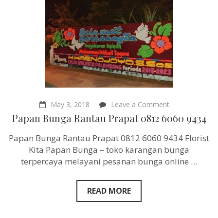
on
May 3, 2018
Leave a Comment
Papan
Papan Bunga Rantau Prapat 0812 6060 9434
Bunga
Rantau
Papan Bunga Rantau Prapat 0812 6060 9434 Florist
Prapat
0812
Kita Papan Bunga – toko karangan bunga
6060
terpercaya melayani pesanan bunga online …
9434
READ MORE