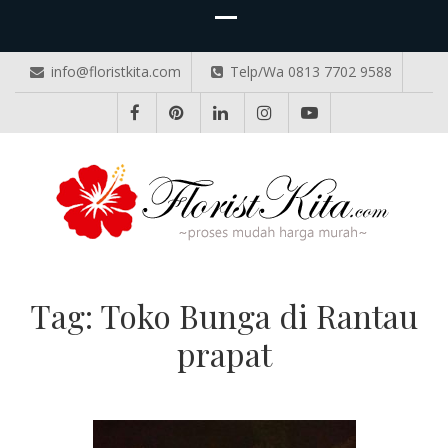
info@floristkita.com
Telp/Wa 0813 7702 9588
TOKO BUNGA PAPAN ONLINE
Karangan Bunga Kirim Langsung – Cepat di Medan
Tag:
Toko Bunga di Rantau
prapat