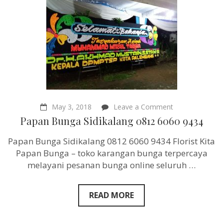
on
May 3, 2018
Leave a Comment
Papan
Papan Bunga Sidikalang 0812 6060 9434
Bunga
Sidikalang
Papan Bunga Sidikalang 0812 6060 9434 Florist Kita
0812
6060
Papan Bunga – toko karangan bunga terpercaya
9434
melayani pesanan bunga online seluruh …
READ MORE