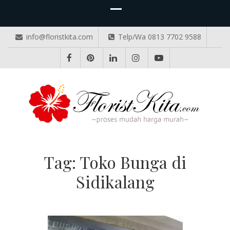
info@floristkita.com
Telp/Wa 0813 7702 9588
TOKO BUNGA PAPAN ONLINE
Karangan Bunga Kirim Langsung – Cepat di Medan
Tag:
Toko Bunga di
Sidikalang