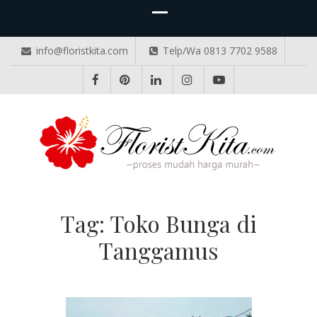
info@floristkita.com
Telp/Wa 0813 7702 9588
TOKO BUNGA PAPAN ONLINE
Karangan Bunga Kirim Langsung – Cepat di Medan
Tag:
Toko Bunga di
Tanggamus