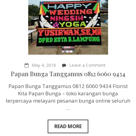
on
May 4, 2018
Leave a Comment
Papan
Papan Bunga Tanggamus 0812 6060 9434
Bunga
Tanggamus
Papan Bunga Tanggamus 0812 6060 9434 Florist
0812
6060
Kita Papan Bunga – toko karangan bunga
9434
terpercaya melayani pesanan bunga online seluruh
…
READ MORE