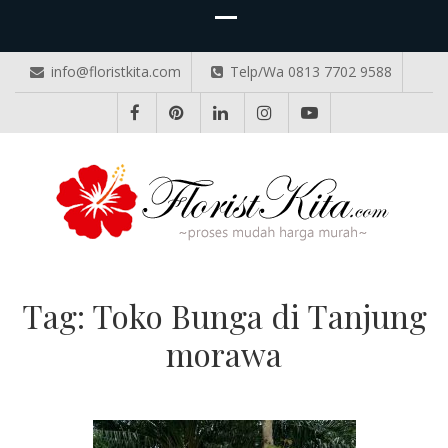
info@floristkita.com
Telp/Wa 0813 7702 9588
TOKO BUNGA PAPAN ONLINE
Karangan Bunga Kirim Langsung – Cepat di Medan
Tag:
Toko Bunga di Tanjung
morawa