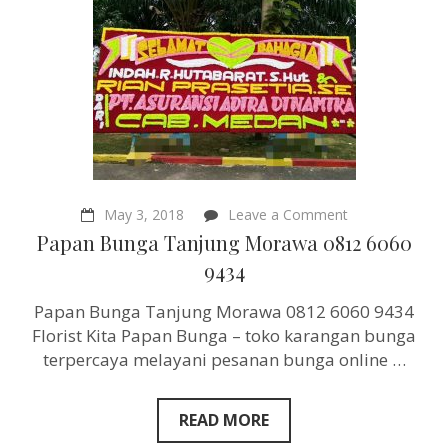
on
May 3, 2018
Leave a Comment
Papan
Papan Bunga Tanjung Morawa 0812 6060
Bunga
Tanjung
9434
Morawa
0812
Papan Bunga Tanjung Morawa 0812 6060 9434
6060
9434
Florist Kita Papan Bunga – toko karangan bunga
terpercaya melayani pesanan bunga online …
READ MORE