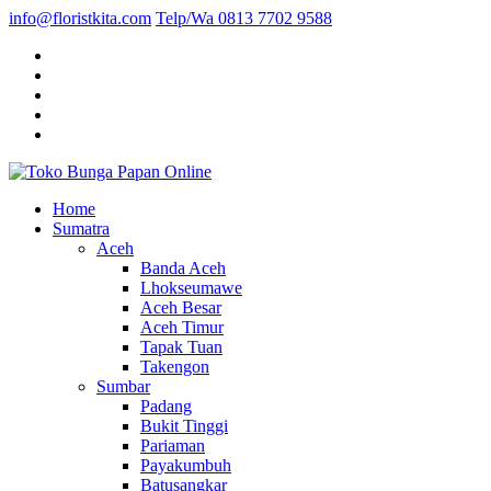
info@floristkita.com
Telp/Wa 0813 7702 9588
Karangan Bunga Kirim Langsung – Cepat di Medan
Home
Toko Bunga Papan Online
Sumatra
Aceh
Banda Aceh
Lhokseumawe
Aceh Besar
Aceh Timur
Tapak Tuan
Takengon
Sumbar
Padang
Bukit Tinggi
Pariaman
Payakumbuh
Batusangkar