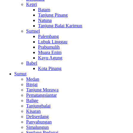
Kepri
Batam
Tanjung Pinang
Natuna
Tanjung Balai Karimun
Sumsel
Palembang
Lubuk Linggau
Prabumulih
Muara Enim
Kayu Agung
Babel
Kota Pinang
Sumut
Medan
Binjai
Tanjung Morawa
Pematangsiantar
Balige
Tanjungbalai
Kisaran
Deliserdang
Panyabungan
Simalungun
Serdang Bedagai