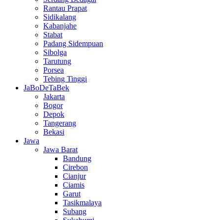
Rantau Prapat
Sidikalang
Kabanjahe
Stabat
Padang Sidempuan
Sibolga
Tarutung
Porsea
Tebing Tinggi
JaBoDeTaBek
Jakarta
Bogor
Depok
Tangerang
Bekasi
Jawa
Jawa Barat
Bandung
Cirebon
Cianjur
Ciamis
Garut
Tasikmalaya
Subang