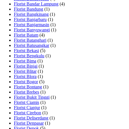
Florist Bandar Lampung
(4)
Florist Bandung
(1)
Florist Bangkinang
(1)
Florist Banjarbaru
(1)
Florist Banjarmasin
(1)
Florist Banyuwangi
(1)
Florist Batam
(4)
Florist Batanghari
(1)
Florist Batusangkar
(1)
Florist Bekasi
(5)
Florist Bengkulu
(1)
Florist Bima
(1)
Florist Binjai
(1)
Florist Blitar
(1)
Florist Blora
(1)
Florist Bogor
(5)
Florist Bontang
(1)
Florist Brebes
(1)
Florist Bukit Tinggi
(1)
Florist Ciamis
(1)
Florist Cianjur
(1)
Florist Cirebon
(1)
Florist Deliserdang
(1)
Florist Denpasar
(1)
Florist Depok
(5)