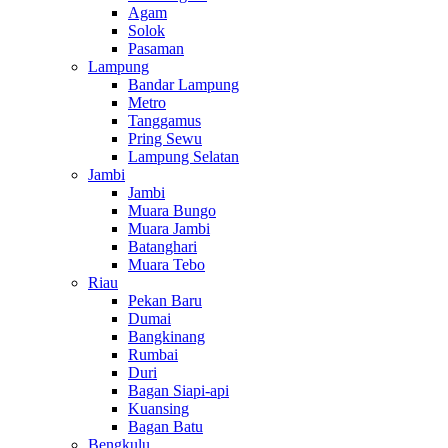
Agam
Solok
Pasaman
Lampung
Bandar Lampung
Metro
Tanggamus
Pring Sewu
Lampung Selatan
Jambi
Jambi
Muara Bungo
Muara Jambi
Batanghari
Muara Tebo
Riau
Pekan Baru
Dumai
Bangkinang
Rumbai
Duri
Bagan Siapi-api
Kuansing
Bagan Batu
Bengkulu