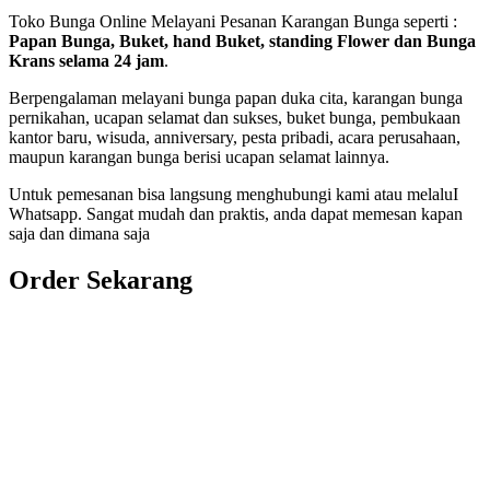
Toko Bunga Online Melayani Pesanan Karangan Bunga seperti :
Papan Bunga, Buket, hand Buket, standing Flower dan Bunga
Krans selama 24 jam
.
Berpengalaman melayani bunga papan duka cita, karangan bunga
pernikahan, ucapan selamat dan sukses, buket bunga, pembukaan
kantor baru, wisuda, anniversary, pesta pribadi, acara perusahaan,
maupun karangan bunga berisi ucapan selamat lainnya.
Untuk pemesanan bisa langsung menghubungi kami atau melaluI
Whatsapp. Sangat mudah dan praktis, anda dapat memesan kapan
saja dan dimana saja
Order Sekarang
Pemesanan 24 Jam
Telp. 0813 7702 9588
Wa. 0813 7702 9588
Email: info@nusantaraflorist.com
Buka Senin sd. Minggu