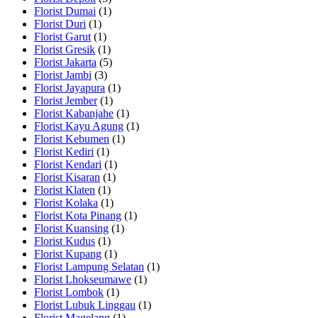
Florist Dumai
(1)
Florist Duri
(1)
Florist Garut
(1)
Florist Gresik
(1)
Florist Jakarta
(5)
Florist Jambi
(3)
Florist Jayapura
(1)
Florist Jember
(1)
Florist Kabanjahe
(1)
Florist Kayu Agung
(1)
Florist Kebumen
(1)
Florist Kediri
(1)
Florist Kendari
(1)
Florist Kisaran
(1)
Florist Klaten
(1)
Florist Kolaka
(1)
Florist Kota Pinang
(1)
Florist Kuansing
(1)
Florist Kudus
(1)
Florist Kupang
(1)
Florist Lampung Selatan
(1)
Florist Lhokseumawe
(1)
Florist Lombok
(1)
Florist Lubuk Linggau
(1)
Florist Magelang
(1)