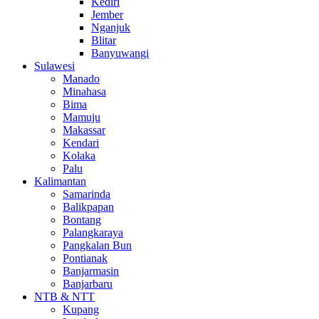
Kediri
Jember
Nganjuk
Blitar
Banyuwangi
Sulawesi
Manado
Minahasa
Bima
Mamuju
Makassar
Kendari
Kolaka
Palu
Kalimantan
Samarinda
Balikpapan
Bontang
Palangkaraya
Pangkalan Bun
Pontianak
Banjarmasin
Banjarbaru
NTB & NTT
Kupang