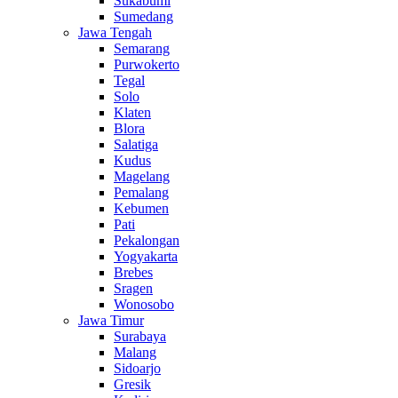
Sukabumi
Sumedang
Jawa Tengah
Semarang
Purwokerto
Tegal
Solo
Klaten
Blora
Salatiga
Kudus
Magelang
Pemalang
Kebumen
Pati
Pekalongan
Yogyakarta
Brebes
Sragen
Wonosobo
Jawa Timur
Surabaya
Malang
Sidoarjo
Gresik