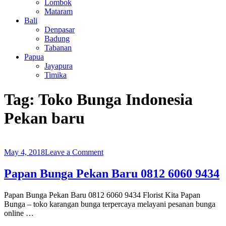
Lombok
Mataram
Bali
Denpasar
Badung
Tabanan
Papua
Jayapura
Timika
Tag:
Toko Bunga Indonesia
Pekan baru
on
May 4, 2018
Leave a Comment
Papan
Bunga
Papan Bunga Pekan Baru 0812 6060 9434
Pekan
Baru
Papan Bunga Pekan Baru 0812 6060 9434 Florist Kita Papan
0812
Bunga – toko karangan bunga terpercaya melayani pesanan bunga
6060
online …
9434