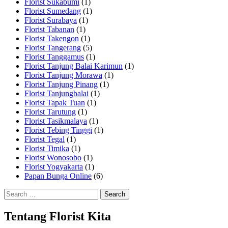
Florist Sukabumi
(1)
Florist Sumedang
(1)
Florist Surabaya
(1)
Florist Tabanan
(1)
Florist Takengon
(1)
Florist Tangerang
(5)
Florist Tanggamus
(1)
Florist Tanjung Balai Karimun
(1)
Florist Tanjung Morawa
(1)
Florist Tanjung Pinang
(1)
Florist Tanjungbalai
(1)
Florist Tapak Tuan
(1)
Florist Tarutung
(1)
Florist Tasikmalaya
(1)
Florist Tebing Tinggi
(1)
Florist Tegal
(1)
Florist Timika
(1)
Florist Wonosobo
(1)
Florist Yogyakarta
(1)
Papan Bunga Online
(6)
Search
for:
Tentang Florist Kita