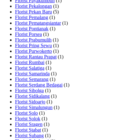
Florist Payakumbuh
(1)
Florist Pekalongan
(1)
Florist Pekan Baru
(5)
Florist Pemalang
(1)
Florist Pematangsiantar
(1)
Florist Pontianak
(1)
Florist Porsea
(1)
Florist Prabumulih
(1)
Florist Pring Sewu
(1)
Florist Purwokerto
(1)
Florist Rantau Prapat
(1)
Florist Rumbai
(1)
Florist Salatiga
(1)
Florist Samarinda
(1)
Florist Semarang
(1)
Florist Serdang Bedagai
(1)
Florist Sibolga
(1)
Florist Sidikalang
(1)
Florist Sidoarjo
(1)
Florist Simalungun
(1)
Florist Solo
(1)
Florist Solok
(1)
Florist Sragen
(1)
Florist Stabat
(1)
Florist Subang
(1)