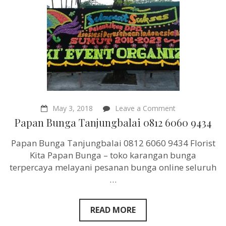
on
May 3, 2018
Leave a Comment
Papan
Papan Bunga Tanjungbalai 0812 6060 9434
Bunga
Tanjungbalai
Papan Bunga Tanjungbalai 0812 6060 9434 Florist
0812
6060
Kita Papan Bunga – toko karangan bunga
9434
terpercaya melayani pesanan bunga online seluruh
…
READ MORE