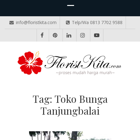
info@floristkita.com
Telp/Wa 0813 7702 9588
TOKO BUNGA PAPAN ONLINE
Karangan Bunga Kirim Langsung – Cepat di Medan
Tag:
Toko Bunga
Tanjungbalai