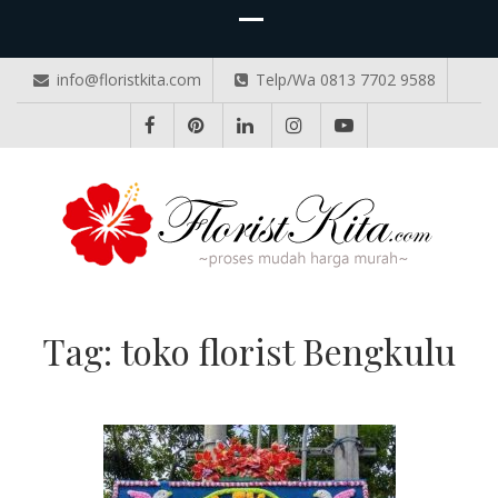
info@floristkita.com
Telp/Wa 0813 7702 9588
TOKO BUNGA PAPAN ONLINE
Karangan Bunga Kirim Langsung – Cepat di Medan
Tag:
toko florist Bengkulu