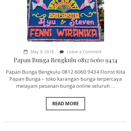
on
May 4, 2018
Leave a Comment
Papan
Papan Bunga Bengkulu 0812 6060 9434
Bunga
Bengkulu
Papan Bunga Bengkulu 0812 6060 9434 Florist Kita
0812
6060
Papan Bunga – toko karangan bunga terpercaya
9434
melayani pesanan bunga online seluruh …
READ MORE