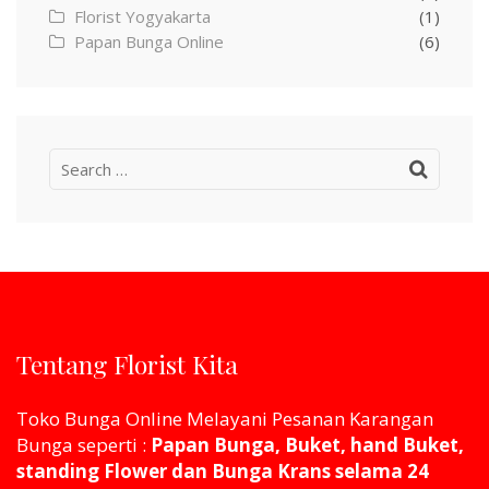
Florist Yogyakarta
(1)
Papan Bunga Online
(6)
Search
for:
Tentang Florist Kita
Toko Bunga Online Melayani Pesanan Karangan
Bunga seperti :
Papan Bunga, Buket, hand Buket,
standing Flower dan Bunga Krans selama 24