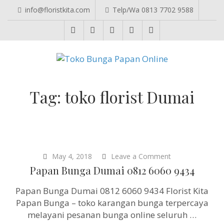
info@floristkita.com
Telp/Wa 0813 7702 9588
TOKO BUNGA PAPAN ONLINE
Karangan Bunga Kirim Langsung – Cepat di Medan
Tag:
toko florist Dumai
on
May 4, 2018
Leave a Comment
Papan
Papan Bunga Dumai 0812 6060 9434
Bunga
Dumai
Papan Bunga Dumai 0812 6060 9434 Florist Kita
0812
6060
Papan Bunga – toko karangan bunga terpercaya
9434
melayani pesanan bunga online seluruh …