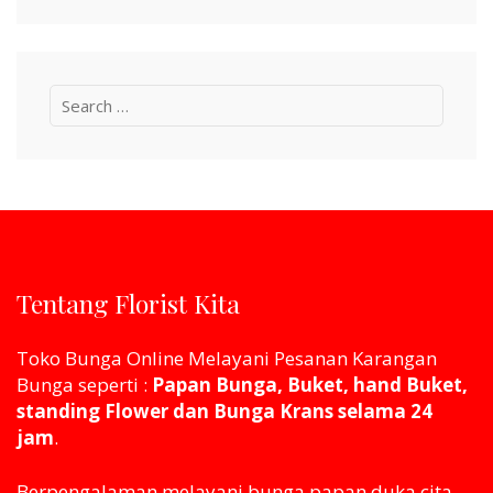
Search
for:
Tentang Florist Kita
Toko Bunga Online Melayani Pesanan Karangan
Bunga seperti :
Papan Bunga, Buket, hand Buket,
standing Flower dan Bunga Krans selama 24
jam
.
Berpengalaman melayani bunga papan duka cita,