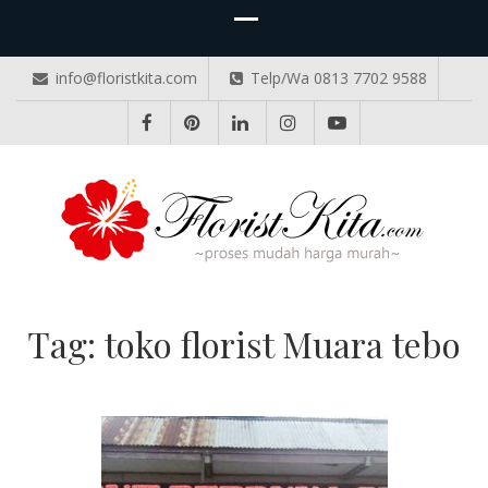
info@floristkita.com
Telp/Wa 0813 7702 9588
TOKO BUNGA PAPAN ONLINE
Karangan Bunga Kirim Langsung – Cepat di Medan
Tag:
toko florist Muara tebo