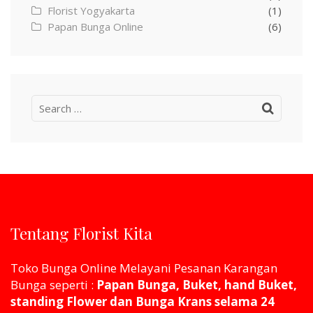
Florist Yogyakarta
(1)
Papan Bunga Online
(6)
Search
for:
Tentang Florist Kita
Toko Bunga Online Melayani Pesanan Karangan
Bunga seperti :
Papan Bunga, Buket, hand Buket,
standing Flower dan Bunga Krans selama 24