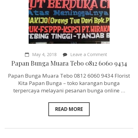
on
May 4, 2018
Leave a Comment
Papan
Papan Bunga Muara Tebo 0812 6060 9434
Bunga
Muara
Papan Bunga Muara Tebo 0812 6060 9434 Florist
Tebo
0812
Kita Papan Bunga – toko karangan bunga
6060
terpercaya melayani pesanan bunga online …
9434
READ MORE