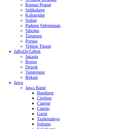
Rantau Prapat
Sidikalang
Kabanjahe
Stabat
Padang Sidempuan
Sibolga
Tarutung
Porsea
Tebing Tinggi
JaBoDeTaBek
Jakarta
Bogor
Depok
Tangerang
Bekasi
Jawa
Jawa Barat
Bandung
Cirebon
Cianjur
Ciamis
Garut
Tasikmalaya
Subang