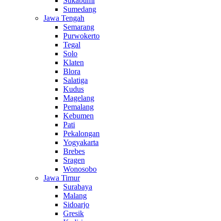
Sukabumi
Sumedang
Jawa Tengah
Semarang
Purwokerto
Tegal
Solo
Klaten
Blora
Salatiga
Kudus
Magelang
Pemalang
Kebumen
Pati
Pekalongan
Yogyakarta
Brebes
Sragen
Wonosobo
Jawa Timur
Surabaya
Malang
Sidoarjo
Gresik