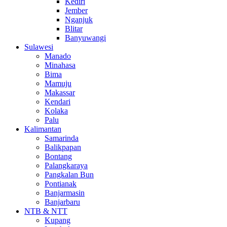
Kediri
Jember
Nganjuk
Blitar
Banyuwangi
Sulawesi
Manado
Minahasa
Bima
Mamuju
Makassar
Kendari
Kolaka
Palu
Kalimantan
Samarinda
Balikpapan
Bontang
Palangkaraya
Pangkalan Bun
Pontianak
Banjarmasin
Banjarbaru
NTB & NTT
Kupang