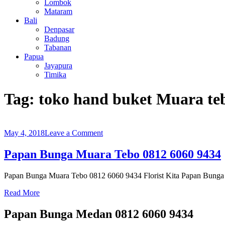
Lombok
Mataram
Bali
Denpasar
Badung
Tabanan
Papua
Jayapura
Timika
Tag:
toko hand buket Muara te
on
May 4, 2018
Leave a Comment
Papan
Bunga
Papan Bunga Muara Tebo 0812 6060 9434
Muara
Tebo
Papan Bunga Muara Tebo 0812 6060 9434 Florist Kita Papan Bunga 
0812
6060
Read More
9434
Papan Bunga Medan 0812 6060 9434