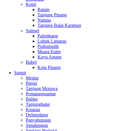
Kepri
Batam
Tanjung Pinang
Natuna
Tanjung Balai Karimun
Sumsel
Palembang
Lubuk Linggau
Prabumulih
Muara Enim
Kayu Agung
Babel
Kota Pinang
Sumut
Medan
Binjai
Tanjung Morawa
Pematangsiantar
Balige
Tanjungbalai
Kisaran
Deliserdang
Panyabungan
Simalungun
Serdang Bedagai