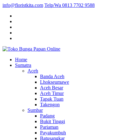
info@floristkita.com
Telp/Wa 0813 7702 9588
Karangan Bunga Kirim Langsung – Cepat di Medan
Home
Toko Bunga Papan Online
Sumatra
Aceh
Banda Aceh
Lhokseumawe
Aceh Besar
Aceh Timur
Tapak Tuan
Takengon
Sumbar
Padang
Bukit Tinggi
Pariaman
Payakumbuh
Batusangkar