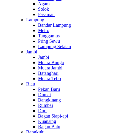
Agam
Solok
Pasaman
Lampung
Bandar Lampung
Metro
Tanggamus
Pring Sewu
Lampung Selatan
Jambi
Jambi
Muara Bungo
Muara Jambi
Batanghari
Muara Tebo
Riau
Pekan Baru
Dumai
Bangkinang
Rumbai
Duri
Bagan Siapi-api
Kuansing
Bagan Batu
Bengkulu