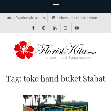
info@floristkita.com
Telp/Wa 0813 7702 9588
TOKO BUNGA PAPAN ONLINE
Karangan Bunga Kirim Langsung – Cepat di Medan
Tag:
toko hand buket Stabat