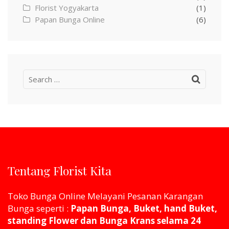
Florist Yogyakarta
(1)
Papan Bunga Online
(6)
Search
for:
Tentang Florist Kita
Toko Bunga Online Melayani Pesanan Karangan
Bunga seperti :
Papan Bunga, Buket, hand Buket,
standing Flower dan Bunga Krans selama 24