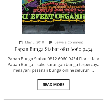
on
May 3, 2018
Leave a Comment
Papan
Papan Bunga Stabat 0812 6060 9434
Bunga
Stabat
Papan Bunga Stabat 0812 6060 9434 Florist Kita
0812
6060
Papan Bunga – toko karangan bunga terpercaya
9434
melayani pesanan bunga online seluruh …
READ MORE