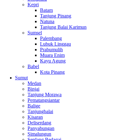
Kepri
Batam
Tanjung Pinang
Natuna
Tanjung Balai Karimun
Sumsel
Palembang
Lubuk Linggau
Prabumulih
Muara Enim
Kayu Agung
Babel
Kota Pinang
Sumut
Medan
Binjai
Tanjung Morawa
Pematangsiantar
Balige
Tanjungbalai
Kisaran
Deliserdang
Panyabungan
Simalungun
Serdang Bedagai