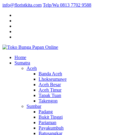
info@floristkita.com
Telp/Wa 0813 7702 9588
Karangan Bunga Kirim Langsung – Cepat di Medan
Home
Toko Bunga Papan Online
Sumatra
Aceh
Banda Aceh
Lhokseumawe
Aceh Besar
Aceh Timur
Tapak Tuan
Takengon
Sumbar
Padang
Bukit Tinggi
Pariaman
Payakumbuh
Batusangkar