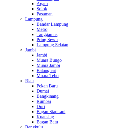
Agam
Solok
Pasaman
Lampung
Bandar Lampung
Metro
Tanggamus
Pring Sewu
Lampung Selatan
Jambi
Jambi
Muara Bungo
Muara Jambi
Batanghari
Muara Tebo
Riau
Pekan Baru
Dumai
Bangkinang
Rumbai
Duri
Bagan Siapi-api
Kuansing
Bagan Batu
Bengkulu