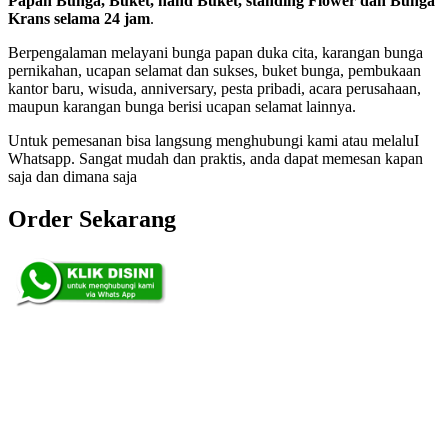
Papan Bunga, Buket, hand Buket, standing Flower dan Bunga
Krans selama 24 jam
.
Berpengalaman melayani bunga papan duka cita, karangan bunga
pernikahan, ucapan selamat dan sukses, buket bunga, pembukaan
kantor baru, wisuda, anniversary, pesta pribadi, acara perusahaan,
maupun karangan bunga berisi ucapan selamat lainnya.
Untuk pemesanan bisa langsung menghubungi kami atau melaluI
Whatsapp. Sangat mudah dan praktis, anda dapat memesan kapan
saja dan dimana saja
Order Sekarang
Pemesanan 24 Jam
Telp. 0813 7702 9588
Wa. 0813 7702 9588
Email: info@nusantaraflorist.com
Buka Senin sd. Minggu