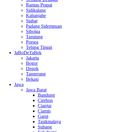
Rantau Prapat
Sidikalang
Kabanjahe
Stabat
Padang Sidempuan
Sibolga
Tarutung
Porsea
Tebing Tinggi
JaBoDeTaBek
Jakarta
Bogor
Depok
Tangerang
Bekasi
Jawa
Jawa Barat
Bandung
Cirebon
Cianjur
Ciamis
Garut
Tasikmalaya
Subang