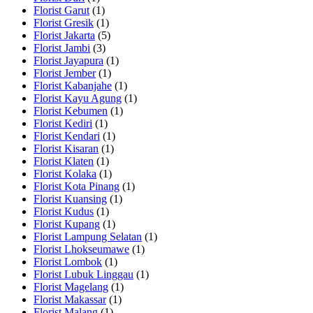
Florist Garut
(1)
Florist Gresik
(1)
Florist Jakarta
(5)
Florist Jambi
(3)
Florist Jayapura
(1)
Florist Jember
(1)
Florist Kabanjahe
(1)
Florist Kayu Agung
(1)
Florist Kebumen
(1)
Florist Kediri
(1)
Florist Kendari
(1)
Florist Kisaran
(1)
Florist Klaten
(1)
Florist Kolaka
(1)
Florist Kota Pinang
(1)
Florist Kuansing
(1)
Florist Kudus
(1)
Florist Kupang
(1)
Florist Lampung Selatan
(1)
Florist Lhokseumawe
(1)
Florist Lombok
(1)
Florist Lubuk Linggau
(1)
Florist Magelang
(1)
Florist Makassar
(1)
Florist Malang
(1)