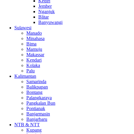
Kediri
Jember
Nganjuk
Blitar
Banyuwangi
Sulawesi
Manado
Minahasa
Bima
Mamuju
Makassar
Kendari
Kolaka
Palu
Kalimantan
Samarinda
Balikpapan
Bontang
Palangkaraya
Pangkalan Bun
Pontianak
Banjarmasin
Banjarbaru
NTB & NTT
Kupang