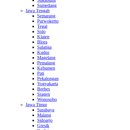
Sukabumi
Sumedang
Jawa Tengah
Semarang
Purwokerto
Tegal
Solo
Klaten
Blora
Salatiga
Kudus
Magelang
Pemalang
Kebumen
Pati
Pekalongan
Yogyakarta
Brebes
Sragen
Wonosobo
Jawa Timur
Surabaya
Malang
Sidoarjo
Gresik