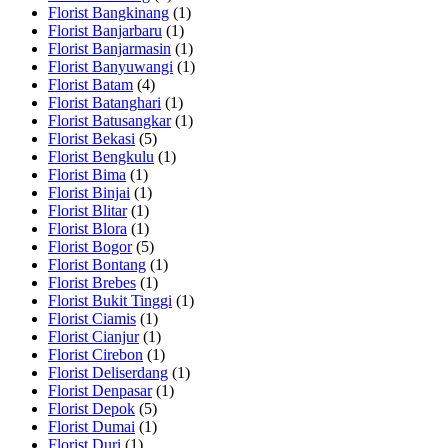
Florist Bangkinang
(1)
Florist Banjarbaru
(1)
Florist Banjarmasin
(1)
Florist Banyuwangi
(1)
Florist Batam
(4)
Florist Batanghari
(1)
Florist Batusangkar
(1)
Florist Bekasi
(5)
Florist Bengkulu
(1)
Florist Bima
(1)
Florist Binjai
(1)
Florist Blitar
(1)
Florist Blora
(1)
Florist Bogor
(5)
Florist Bontang
(1)
Florist Brebes
(1)
Florist Bukit Tinggi
(1)
Florist Ciamis
(1)
Florist Cianjur
(1)
Florist Cirebon
(1)
Florist Deliserdang
(1)
Florist Denpasar
(1)
Florist Depok
(5)
Florist Dumai
(1)
Florist Duri
(1)