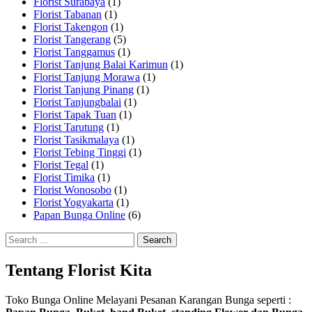
Florist Surabaya
(1)
Florist Tabanan
(1)
Florist Takengon
(1)
Florist Tangerang
(5)
Florist Tanggamus
(1)
Florist Tanjung Balai Karimun
(1)
Florist Tanjung Morawa
(1)
Florist Tanjung Pinang
(1)
Florist Tanjungbalai
(1)
Florist Tapak Tuan
(1)
Florist Tarutung
(1)
Florist Tasikmalaya
(1)
Florist Tebing Tinggi
(1)
Florist Tegal
(1)
Florist Timika
(1)
Florist Wonosobo
(1)
Florist Yogyakarta
(1)
Papan Bunga Online
(6)
Search
for:
Tentang Florist Kita
Toko Bunga Online Melayani Pesanan Karangan Bunga seperti :