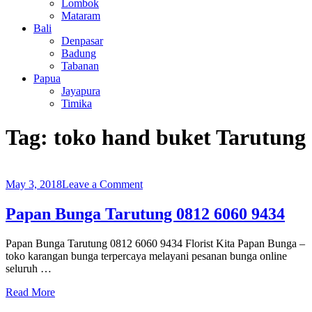
Lombok
Mataram
Bali
Denpasar
Badung
Tabanan
Papua
Jayapura
Timika
Tag:
toko hand buket Tarutung
on
May 3, 2018
Leave a Comment
Papan
Bunga
Papan Bunga Tarutung 0812 6060 9434
Tarutung
0812
Papan Bunga Tarutung 0812 6060 9434 Florist Kita Papan Bunga –
6060
toko karangan bunga terpercaya melayani pesanan bunga online
9434
seluruh …
Read More