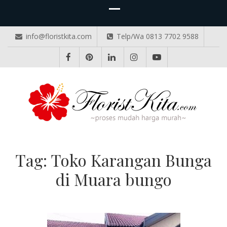
info@floristkita.com
Telp/Wa 0813 7702 9588
TOKO BUNGA PAPAN ONLINE
Karangan Bunga Kirim Langsung – Cepat di Medan
Tag:
Toko Karangan Bunga
di Muara bungo