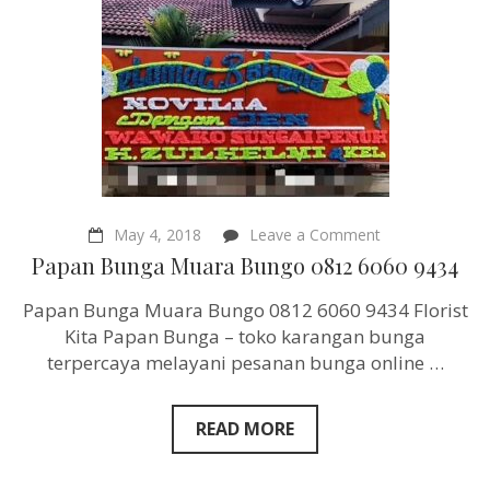
on
May 4, 2018
Leave a Comment
Papan
Papan Bunga Muara Bungo 0812 6060 9434
Bunga
Muara
Papan Bunga Muara Bungo 0812 6060 9434 Florist
Bungo
0812
Kita Papan Bunga – toko karangan bunga
6060
terpercaya melayani pesanan bunga online …
9434
READ MORE