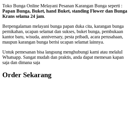
Toko Bunga Online Melayani Pesanan Karangan Bunga seperti :
Papan Bunga, Buket, hand Buket, standing Flower dan Bunga
Krans selama 24 jam
.
Berpengalaman melayani bunga papan duka cita, karangan bunga
pernikahan, ucapan selamat dan sukses, buket bunga, pembukaan
kantor baru, wisuda, anniversary, pesta pribadi, acara perusahaan,
maupun karangan bunga berisi ucapan selamat lainnya.
Untuk pemesanan bisa langsung menghubungi kami atau melaluI
Whatsapp. Sangat mudah dan praktis, anda dapat memesan kapan
saja dan dimana saja
Order Sekarang
Pemesanan 24 Jam
Telp. 0813 7702 9588
Wa. 0813 7702 9588
Email: info@nusantaraflorist.com
Buka Senin sd. Minggu