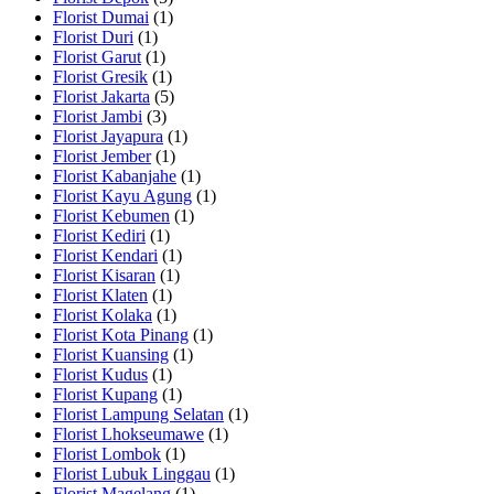
Florist Dumai
(1)
Florist Duri
(1)
Florist Garut
(1)
Florist Gresik
(1)
Florist Jakarta
(5)
Florist Jambi
(3)
Florist Jayapura
(1)
Florist Jember
(1)
Florist Kabanjahe
(1)
Florist Kayu Agung
(1)
Florist Kebumen
(1)
Florist Kediri
(1)
Florist Kendari
(1)
Florist Kisaran
(1)
Florist Klaten
(1)
Florist Kolaka
(1)
Florist Kota Pinang
(1)
Florist Kuansing
(1)
Florist Kudus
(1)
Florist Kupang
(1)
Florist Lampung Selatan
(1)
Florist Lhokseumawe
(1)
Florist Lombok
(1)
Florist Lubuk Linggau
(1)
Florist Magelang
(1)