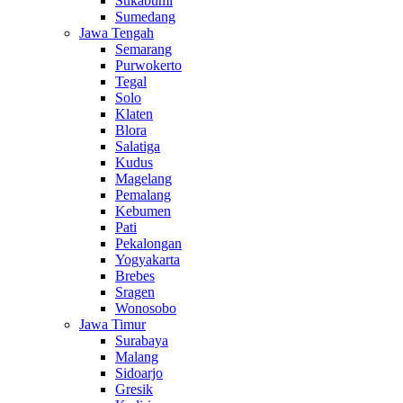
Sukabumi
Sumedang
Jawa Tengah
Semarang
Purwokerto
Tegal
Solo
Klaten
Blora
Salatiga
Kudus
Magelang
Pemalang
Kebumen
Pati
Pekalongan
Yogyakarta
Brebes
Sragen
Wonosobo
Jawa Timur
Surabaya
Malang
Sidoarjo
Gresik