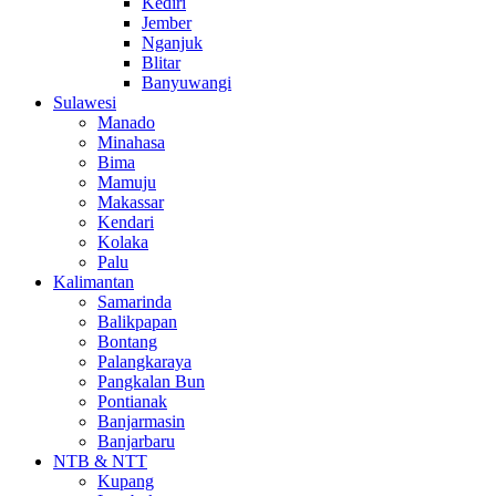
Kediri
Jember
Nganjuk
Blitar
Banyuwangi
Sulawesi
Manado
Minahasa
Bima
Mamuju
Makassar
Kendari
Kolaka
Palu
Kalimantan
Samarinda
Balikpapan
Bontang
Palangkaraya
Pangkalan Bun
Pontianak
Banjarmasin
Banjarbaru
NTB & NTT
Kupang