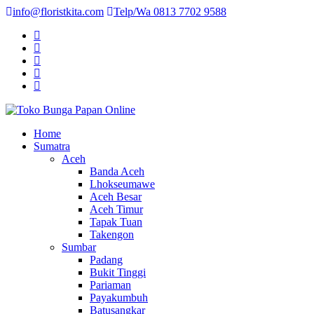
info@floristkita.com
Telp/Wa 0813 7702 9588
Karangan Bunga Kirim Langsung – Cepat di Medan
Home
Toko Bunga Papan Online
Sumatra
Aceh
Banda Aceh
Lhokseumawe
Aceh Besar
Aceh Timur
Tapak Tuan
Takengon
Sumbar
Padang
Bukit Tinggi
Pariaman
Payakumbuh
Batusangkar