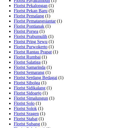
Florist Payakumbuh
(1)
Florist Pekalongan
(1)
Florist Pekan Baru
(5)
Florist Pemalang
(1)
Florist Pematangsiantar
(1)
Florist Pontianak
(1)
Florist Porsea
(1)
Florist Prabumulih
(1)
Florist Pring Sewu
(1)
Florist Purwokerto
(1)
Florist Rantau Prapat
(1)
Florist Rumbai
(1)
Florist Salatiga
(1)
Florist Samarinda
(1)
Florist Semarang
(1)
Florist Serdang Bedagai
(1)
Florist Sibolga
(1)
Florist Sidikalang
(1)
Florist Sidoarjo
(1)
Florist Simalungun
(1)
Florist Solo
(1)
Florist Solok
(1)
Florist Sragen
(1)
Florist Stabat
(1)
Florist Subang
(1)