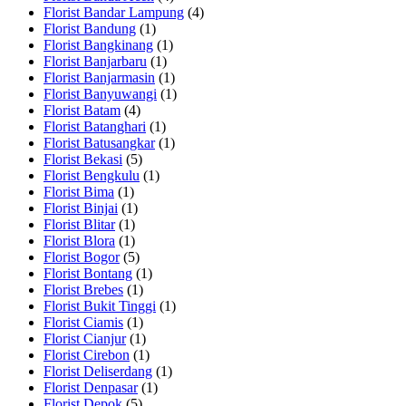
Florist Bandar Lampung
(4)
Florist Bandung
(1)
Florist Bangkinang
(1)
Florist Banjarbaru
(1)
Florist Banjarmasin
(1)
Florist Banyuwangi
(1)
Florist Batam
(4)
Florist Batanghari
(1)
Florist Batusangkar
(1)
Florist Bekasi
(5)
Florist Bengkulu
(1)
Florist Bima
(1)
Florist Binjai
(1)
Florist Blitar
(1)
Florist Blora
(1)
Florist Bogor
(5)
Florist Bontang
(1)
Florist Brebes
(1)
Florist Bukit Tinggi
(1)
Florist Ciamis
(1)
Florist Cianjur
(1)
Florist Cirebon
(1)
Florist Deliserdang
(1)
Florist Denpasar
(1)
Florist Depok
(5)