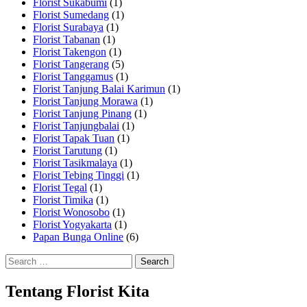
Florist Sukabumi
(1)
Florist Sumedang
(1)
Florist Surabaya
(1)
Florist Tabanan
(1)
Florist Takengon
(1)
Florist Tangerang
(5)
Florist Tanggamus
(1)
Florist Tanjung Balai Karimun
(1)
Florist Tanjung Morawa
(1)
Florist Tanjung Pinang
(1)
Florist Tanjungbalai
(1)
Florist Tapak Tuan
(1)
Florist Tarutung
(1)
Florist Tasikmalaya
(1)
Florist Tebing Tinggi
(1)
Florist Tegal
(1)
Florist Timika
(1)
Florist Wonosobo
(1)
Florist Yogyakarta
(1)
Papan Bunga Online
(6)
Search
for:
Tentang Florist Kita