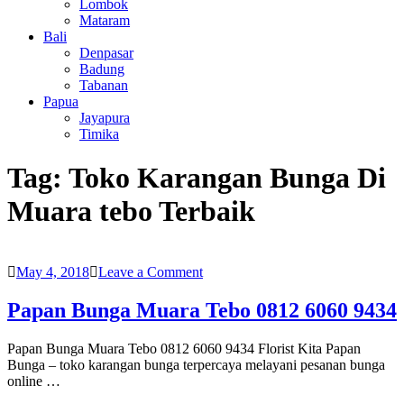
Lombok
Mataram
Bali
Denpasar
Badung
Tabanan
Papua
Jayapura
Timika
Tag:
Toko Karangan Bunga Di
Muara tebo Terbaik
on
May 4, 2018
Leave a Comment
Papan
Bunga
Papan Bunga Muara Tebo 0812 6060 9434
Muara
Tebo
Papan Bunga Muara Tebo 0812 6060 9434 Florist Kita Papan
0812
Bunga – toko karangan bunga terpercaya melayani pesanan bunga
6060
online …
9434