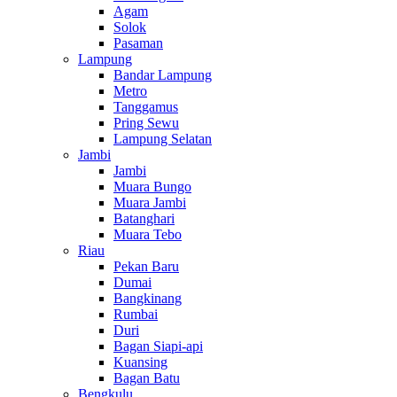
Agam
Solok
Pasaman
Lampung
Bandar Lampung
Metro
Tanggamus
Pring Sewu
Lampung Selatan
Jambi
Jambi
Muara Bungo
Muara Jambi
Batanghari
Muara Tebo
Riau
Pekan Baru
Dumai
Bangkinang
Rumbai
Duri
Bagan Siapi-api
Kuansing
Bagan Batu
Bengkulu