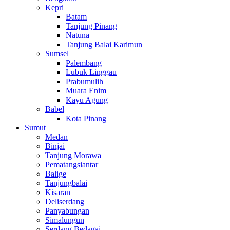
Kepri
Batam
Tanjung Pinang
Natuna
Tanjung Balai Karimun
Sumsel
Palembang
Lubuk Linggau
Prabumulih
Muara Enim
Kayu Agung
Babel
Kota Pinang
Sumut
Medan
Binjai
Tanjung Morawa
Pematangsiantar
Balige
Tanjungbalai
Kisaran
Deliserdang
Panyabungan
Simalungun
Serdang Bedagai