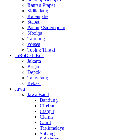
Rantau Prapat
Sidikalang
Kabanjahe
Stabat
Padang Sidempuan
Sibolga
Tarutung
Porsea
Tebing Tinggi
JaBoDeTaBek
Jakarta
Bogor
Depok
Tangerang
Bekasi
Jawa
Jawa Barat
Bandung
Cirebon
Cianjur
Ciamis
Garut
Tasikmalaya
Subang