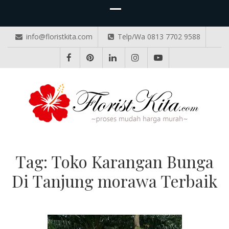
info@floristkita.com
Telp/Wa 0813 7702 9588
TOKO BUNGA PAPAN ONLINE
Karangan Bunga Kirim Langsung – Cepat di Medan
Tag:
Toko Karangan Bunga
Di Tanjung morawa Terbaik