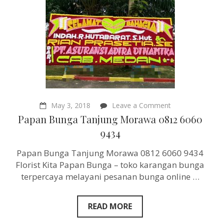
on
May 3, 2018
Leave a Comment
Papan
Papan Bunga Tanjung Morawa 0812 6060
Bunga
Tanjung
9434
Morawa
0812
Papan Bunga Tanjung Morawa 0812 6060 9434
6060
9434
Florist Kita Papan Bunga – toko karangan bunga
terpercaya melayani pesanan bunga online …
READ MORE