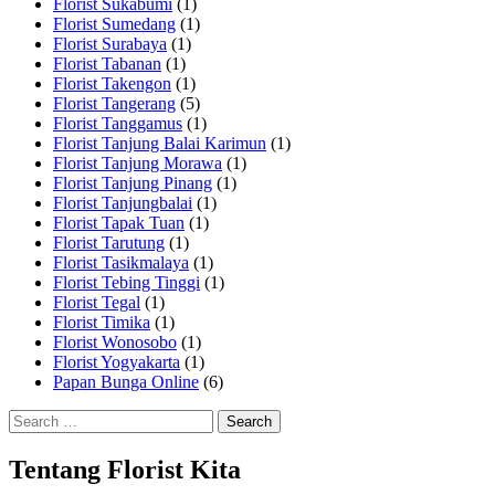
Florist Sukabumi
(1)
Florist Sumedang
(1)
Florist Surabaya
(1)
Florist Tabanan
(1)
Florist Takengon
(1)
Florist Tangerang
(5)
Florist Tanggamus
(1)
Florist Tanjung Balai Karimun
(1)
Florist Tanjung Morawa
(1)
Florist Tanjung Pinang
(1)
Florist Tanjungbalai
(1)
Florist Tapak Tuan
(1)
Florist Tarutung
(1)
Florist Tasikmalaya
(1)
Florist Tebing Tinggi
(1)
Florist Tegal
(1)
Florist Timika
(1)
Florist Wonosobo
(1)
Florist Yogyakarta
(1)
Papan Bunga Online
(6)
Search
for:
Tentang Florist Kita