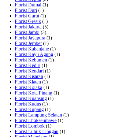
Florist Dumai
(1)
Florist Duri
(1)
Florist Garut
(1)
Florist Gresik
(1)
Florist Jakarta
(5)
Florist Jambi
(3)
Florist Jayapura
(1)
Florist Jember
(1)
Florist Kabanjahe
(1)
Florist Kayu Agung
(1)
Florist Kebumen
(1)
Florist Kediri
(1)
Florist Kendari
(1)
Florist Kisaran
(1)
Florist Klaten
(1)
Florist Kolaka
(1)
Florist Kota Pinang
(1)
Florist Kuansing
(1)
Florist Kudus
(1)
Florist Kupang
(1)
Florist Lampung Selatan
(1)
Florist Lhokseumawe
(1)
Florist Lombok
(1)
Florist Lubuk Linggau
(1)
Florist Magelang
(1)