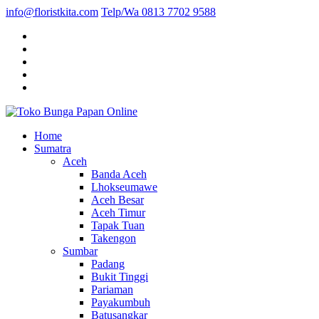
info@floristkita.com
Telp/Wa 0813 7702 9588
Karangan Bunga Kirim Langsung – Cepat di Medan
Home
Toko Bunga Papan Online
Sumatra
Aceh
Banda Aceh
Lhokseumawe
Aceh Besar
Aceh Timur
Tapak Tuan
Takengon
Sumbar
Padang
Bukit Tinggi
Pariaman
Payakumbuh
Batusangkar