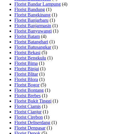
Florist Bandar Lampung
(4)
Florist Bandung
(1)
Florist Bangkinang
(1)
Florist Banjarbaru
(1)
Florist Banjarmasin
(1)
Florist Banyuwangi
(1)
Florist Batam
(4)
Florist Batanghari
(1)
Florist Batusangkar
(1)
Florist Bekasi
(5)
Florist Bengkulu
(1)
Florist Bima
(1)
Florist Binjai
(1)
Florist Blitar
(1)
Florist Blora
(1)
Florist Bogor
(5)
Florist Bontang
(1)
Florist Brebes
(1)
Florist Bukit Tinggi
(1)
Florist Ciamis
(1)
Florist Cianjur
(1)
Florist Cirebon
(1)
Florist Deliserdang
(1)
Florist Denpasar
(1)
Florist Depok
(5)