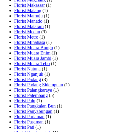
Florist Makassar
(1)
Florist Malang
(1)
Florist Mamuju
(1)
Florist Manado
(1)
Florist Mataram
(1)
Florist Medan
(9)
Florist Metro
(1)
Florist Minahasa
(1)
Florist Muara Bungo
(1)
Florist Muara Enim
(1)
Florist Muara Jambi
(1)
Florist Muara Tebo
(1)
Florist Natuna
(1)
Florist Nganjuk
(1)
Florist Padang
(3)
Florist Padang Sidempuan
(1)
Florist Palangkaraya
(1)
Florist Palembang
(5)
Florist Palu
(1)
Florist Pangkalan Bun
(1)
Florist Panyabungan
(1)
Florist Pariaman
(1)
Florist Pasaman
(1)
Florist Pati
(1)