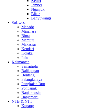
Kediri
Jember
Nganjuk
Blitar
Banyuwangi
Sulawesi
Manado
Minahasa
Bima
Mamuju
Makassar
Kendari
Kolaka
Palu
Kalimantan
Samarinda
Balikpapan
Bontang
Palangkaraya
Pangkalan Bun
Pontianak
Banjarmasin
Banjarbaru
NTB & NTT
Kupang