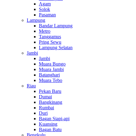
Agam
Solok
Pasaman
Lampung
Bandar Lampung
Metro
Tanggamus
Pring Sewu
Lampung Selatan
Jambi
Jambi
Muara Bungo
Muara Jambi
Batanghari
Muara Tebo
Riau
Pekan Baru
Dumai
Bangkinang
Rumbai
Duri
Bagan Siapi-api
Kuansing
Bagan Batu
Bengkulu