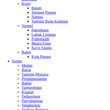
Kepri
Batam
Tanjung Pinang
Natuna
Tanjung Balai Karimun
Sumsel
Palembang
Lubuk Linggau
Prabumulih
Muara Enim
Kayu Agung
Babel
Kota Pinang
Sumut
Medan
Binjai
Tanjung Morawa
Pematangsiantar
Balige
Tanjungbalai
Kisaran
Deliserdang
Panyabungan
Simalungun
Serdang Bedagai