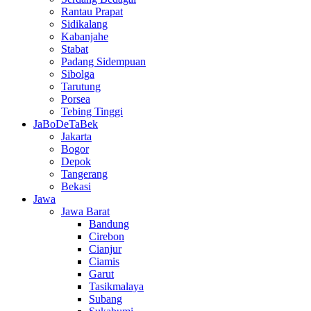
Rantau Prapat
Sidikalang
Kabanjahe
Stabat
Padang Sidempuan
Sibolga
Tarutung
Porsea
Tebing Tinggi
JaBoDeTaBek
Jakarta
Bogor
Depok
Tangerang
Bekasi
Jawa
Jawa Barat
Bandung
Cirebon
Cianjur
Ciamis
Garut
Tasikmalaya
Subang