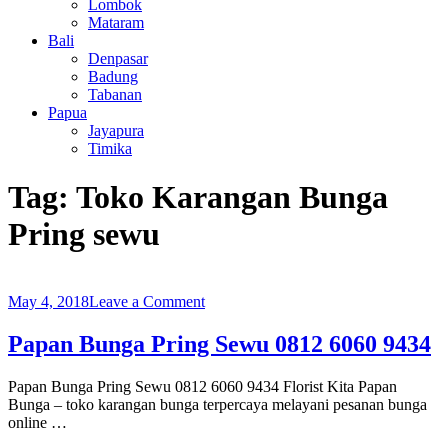
Lombok
Mataram
Bali
Denpasar
Badung
Tabanan
Papua
Jayapura
Timika
Tag:
Toko Karangan Bunga
Pring sewu
on
May 4, 2018
Leave a Comment
Papan
Bunga
Papan Bunga Pring Sewu 0812 6060 9434
Pring
Sewu
Papan Bunga Pring Sewu 0812 6060 9434 Florist Kita Papan
0812
Bunga – toko karangan bunga terpercaya melayani pesanan bunga
6060
online …
9434