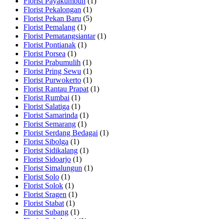
Florist Payakumbuh
(1)
Florist Pekalongan
(1)
Florist Pekan Baru
(5)
Florist Pemalang
(1)
Florist Pematangsiantar
(1)
Florist Pontianak
(1)
Florist Porsea
(1)
Florist Prabumulih
(1)
Florist Pring Sewu
(1)
Florist Purwokerto
(1)
Florist Rantau Prapat
(1)
Florist Rumbai
(1)
Florist Salatiga
(1)
Florist Samarinda
(1)
Florist Semarang
(1)
Florist Serdang Bedagai
(1)
Florist Sibolga
(1)
Florist Sidikalang
(1)
Florist Sidoarjo
(1)
Florist Simalungun
(1)
Florist Solo
(1)
Florist Solok
(1)
Florist Sragen
(1)
Florist Stabat
(1)
Florist Subang
(1)