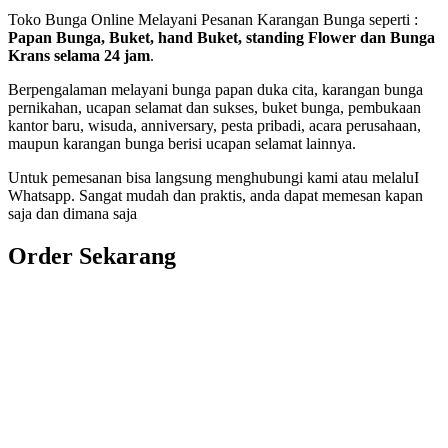
Toko Bunga Online Melayani Pesanan Karangan Bunga seperti :
Papan Bunga, Buket, hand Buket, standing Flower dan Bunga
Krans selama 24 jam
.
Berpengalaman melayani bunga papan duka cita, karangan bunga
pernikahan, ucapan selamat dan sukses, buket bunga, pembukaan
kantor baru, wisuda, anniversary, pesta pribadi, acara perusahaan,
maupun karangan bunga berisi ucapan selamat lainnya.
Untuk pemesanan bisa langsung menghubungi kami atau melaluI
Whatsapp. Sangat mudah dan praktis, anda dapat memesan kapan
saja dan dimana saja
Order Sekarang
Pemesanan 24 Jam
Telp. 0813 7702 9588
Wa. 0813 7702 9588
Email: info@nusantaraflorist.com
Buka Senin sd. Minggu