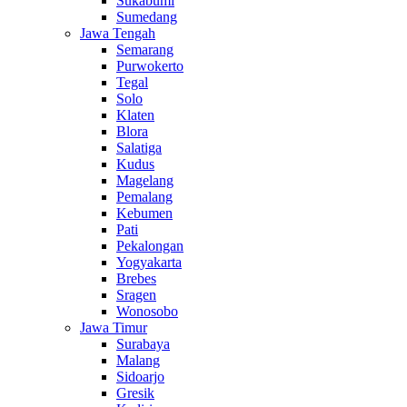
Sukabumi
Sumedang
Jawa Tengah
Semarang
Purwokerto
Tegal
Solo
Klaten
Blora
Salatiga
Kudus
Magelang
Pemalang
Kebumen
Pati
Pekalongan
Yogyakarta
Brebes
Sragen
Wonosobo
Jawa Timur
Surabaya
Malang
Sidoarjo
Gresik