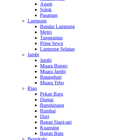
Agam
Solok
Pasaman
Lampung
Bandar Lampung
Metro
Tanggamus
Pring Sewu
Lampung Selatan
Jambi
Jambi
Muara Bungo
Muara Jambi
Batanghari
Muara Tebo
Riau
Pekan Baru
Dumai
Bangkinang
Rumbai
Duri
Bagan Siapi-api
Kuansing
Bagan Batu
Bengkulu