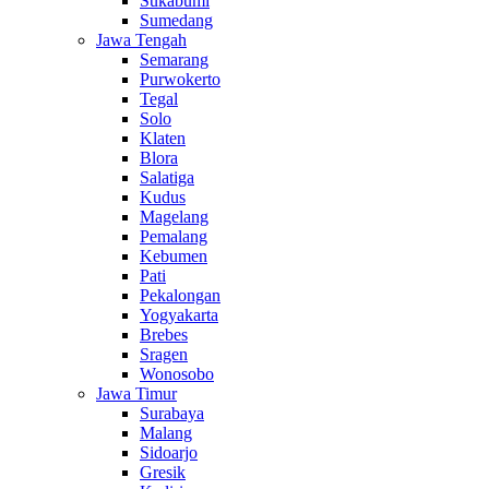
Sukabumi
Sumedang
Jawa Tengah
Semarang
Purwokerto
Tegal
Solo
Klaten
Blora
Salatiga
Kudus
Magelang
Pemalang
Kebumen
Pati
Pekalongan
Yogyakarta
Brebes
Sragen
Wonosobo
Jawa Timur
Surabaya
Malang
Sidoarjo
Gresik