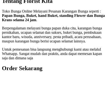
Tentang Florist Kita
Toko Bunga Online Melayani Pesanan Karangan Bunga seperti :
Papan Bunga, Buket, hand Buket, standing Flower dan Bunga
Krans selama 24 jam
.
Berpengalaman melayani bunga papan duka cita, karangan bunga
pernikahan, ucapan selamat dan sukses, buket bunga, pembukaan
kantor baru, wisuda, anniversary, pesta pribadi, acara perusahaan,
maupun karangan bunga berisi ucapan selamat lainnya.
Untuk pemesanan bisa langsung menghubungi kami atau melaluI
Whatsapp. Sangat mudah dan praktis, anda dapat memesan kapan
saja dan dimana saja
Order Sekarang
Pemesanan 24 Jam
Telp. 0813 7702 9588
Wa. 0813 7702 9588
Email: info@nusantaraflorist.com