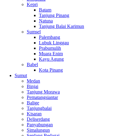
Kepri
Batam
Tanjung Pinang
Natuna
Tanjung Balai Karimun
Sumsel
Palembang
Lubuk Linggau
Prabumulih
Muara Enim
Kayu Agung
Babel
Kota Pinang
Sumut
Medan
Binjai
Tanjung Morawa
Pematangsiantar
Balige
Tanjungbalai
Kisaran
Deliserdang
Panyabungan
Simalungun
Serdang Bedagai