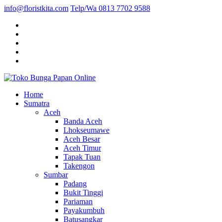
info@floristkita.com
Telp/Wa 0813 7702 9588
Karangan Bunga Kirim Langsung – Cepat di Medan
Home
Toko Bunga Papan Online
Sumatra
Aceh
Banda Aceh
Lhokseumawe
Aceh Besar
Aceh Timur
Tapak Tuan
Takengon
Sumbar
Padang
Bukit Tinggi
Pariaman
Payakumbuh
Batusangkar