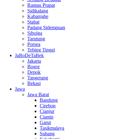
Rantau Prapat
Sidikalang
Kabanjahe
Stabat
Padang Sidempuan
Sibolga
Tarutung
Porsea
Tebing Tinggi
JaBoDeTaBek
Jakarta
Bogor
Depok
Tangerang
Bekasi
Jawa
Jawa Barat
Bandung
Cirebon
Cianjur
Ciamis
Garut
Tasikmalaya
Subang