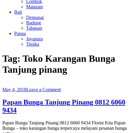
Lombok
Mataram
Bali
Denpasar
Badung
Tabanan
Papua
Jayapura
Timika
Tag:
Toko Karangan Bunga
Tanjung pinang
on
May 4, 2018
Leave a Comment
Papan
Bunga
Papan Bunga Tanjung Pinang 0812 6060
Tanjung
9434
Pinang
0812
6060
Papan Bunga Tanjung Pinang 0812 6060 9434 Florist Kita Papan
9434
Bunga – toko karangan bunga terpercaya melayani pesanan bunga