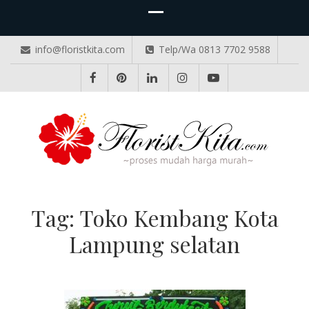
info@floristkita.com
Telp/Wa 0813 7702 9588
TOKO BUNGA PAPAN ONLINE
Karangan Bunga Kirim Langsung – Cepat di Medan
Tag:
Toko Kembang Kota
Lampung selatan