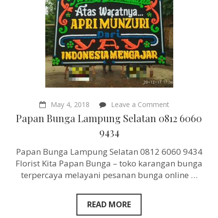
on
May 4, 2018
Leave a Comment
Papan
Papan Bunga Lampung Selatan 0812 6060
Bunga
Lampung
9434
Selatan
0812
Papan Bunga Lampung Selatan 0812 6060 9434
6060
9434
Florist Kita Papan Bunga – toko karangan bunga
terpercaya melayani pesanan bunga online …
READ MORE