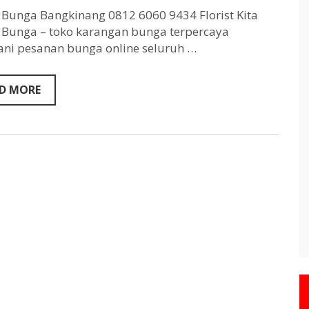
Bangkinang
0812
Bunga Bangkinang 0812 6060 9434 Florist Kita
6060
Bunga – toko karangan bunga terpercaya
9434
ni pesanan bunga online seluruh …
D MORE