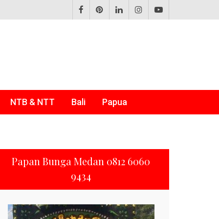
NTB & NTT
Bali
Papua
Papan Bunga Medan 0812 6060
9434