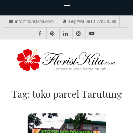
info@floristkita.com
Telp/Wa 0813 7702 9588
TOKO BUNGA PAPAN ONLINE
Karangan Bunga Kirim Langsung – Cepat di Medan
Tag:
toko parcel Tarutung