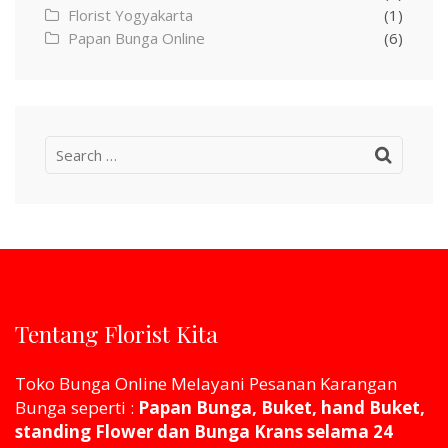
Florist Yogyakarta
(1)
Papan Bunga Online
(6)
Search
for:
Tentang Florist Kita
Toko Bunga Online Melayani Pesanan Karangan
Bunga seperti :
Papan Bunga, Buket, hand Buket,
standing Flower dan Bunga Krans selama 24