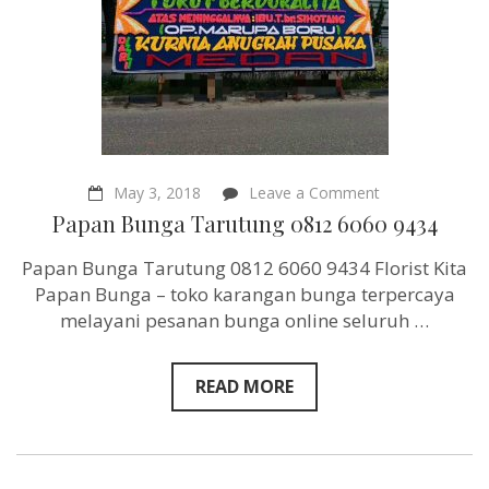
on
May 3, 2018
Leave a Comment
Papan
Papan Bunga Tarutung 0812 6060 9434
Bunga
Tarutung
Papan Bunga Tarutung 0812 6060 9434 Florist Kita
0812
6060
Papan Bunga – toko karangan bunga terpercaya
9434
melayani pesanan bunga online seluruh …
READ MORE