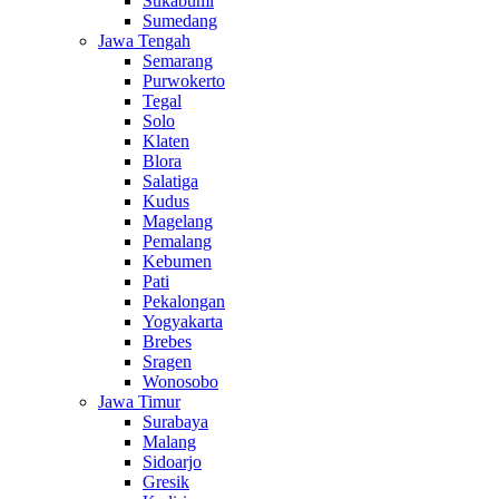
Sukabumi
Sumedang
Jawa Tengah
Semarang
Purwokerto
Tegal
Solo
Klaten
Blora
Salatiga
Kudus
Magelang
Pemalang
Kebumen
Pati
Pekalongan
Yogyakarta
Brebes
Sragen
Wonosobo
Jawa Timur
Surabaya
Malang
Sidoarjo
Gresik