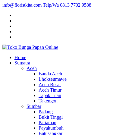
info@floristkita.com
Telp/Wa 0813 7702 9588
Karangan Bunga Kirim Langsung – Cepat di Medan
Home
Toko Bunga Papan Online
Sumatra
Aceh
Banda Aceh
Lhokseumawe
Aceh Besar
Aceh Timur
Tapak Tuan
Takengon
Sumbar
Padang
Bukit Tinggi
Pariaman
Payakumbuh
Batusangkar