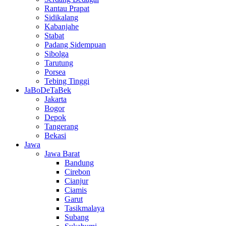
Rantau Prapat
Sidikalang
Kabanjahe
Stabat
Padang Sidempuan
Sibolga
Tarutung
Porsea
Tebing Tinggi
JaBoDeTaBek
Jakarta
Bogor
Depok
Tangerang
Bekasi
Jawa
Jawa Barat
Bandung
Cirebon
Cianjur
Ciamis
Garut
Tasikmalaya
Subang