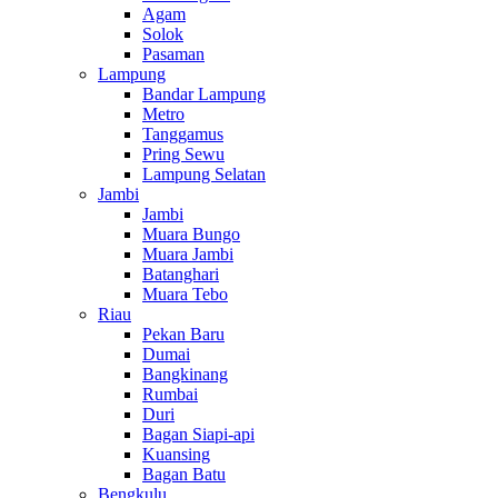
Agam
Solok
Pasaman
Lampung
Bandar Lampung
Metro
Tanggamus
Pring Sewu
Lampung Selatan
Jambi
Jambi
Muara Bungo
Muara Jambi
Batanghari
Muara Tebo
Riau
Pekan Baru
Dumai
Bangkinang
Rumbai
Duri
Bagan Siapi-api
Kuansing
Bagan Batu
Bengkulu