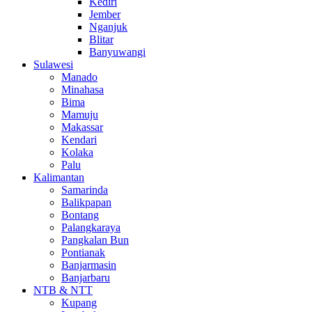
Kediri
Jember
Nganjuk
Blitar
Banyuwangi
Sulawesi
Manado
Minahasa
Bima
Mamuju
Makassar
Kendari
Kolaka
Palu
Kalimantan
Samarinda
Balikpapan
Bontang
Palangkaraya
Pangkalan Bun
Pontianak
Banjarmasin
Banjarbaru
NTB & NTT
Kupang