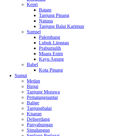
Kepri
Batam
Tanjung Pinang
Natuna
Tanjung Balai Karimun
Sumsel
Palembang
Lubuk Linggau
Prabumulih
Muara Enim
Kayu Agung
Babel
Kota Pinang
Sumut
Medan
Binjai
Tanjung Morawa
Pematangsiantar
Balige
Tanjungbalai
Kisaran
Deliserdang
Panyabungan
Simalungun
Serdang Bedagai