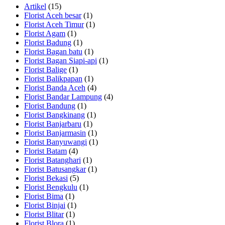
Artikel
(15)
Florist Aceh besar
(1)
Florist Aceh Timur
(1)
Florist Agam
(1)
Florist Badung
(1)
Florist Bagan batu
(1)
Florist Bagan Siapi-api
(1)
Florist Balige
(1)
Florist Balikpapan
(1)
Florist Banda Aceh
(4)
Florist Bandar Lampung
(4)
Florist Bandung
(1)
Florist Bangkinang
(1)
Florist Banjarbaru
(1)
Florist Banjarmasin
(1)
Florist Banyuwangi
(1)
Florist Batam
(4)
Florist Batanghari
(1)
Florist Batusangkar
(1)
Florist Bekasi
(5)
Florist Bengkulu
(1)
Florist Bima
(1)
Florist Binjai
(1)
Florist Blitar
(1)
Florist Blora
(1)