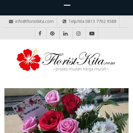
info@floristkita.com
Telp/Wa 0813 7702 9588
TOKO BUNGA PAPAN ONLINE
Karangan Bunga Kirim Langsung – Cepat di Medan