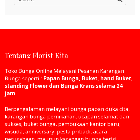
for:
Tentang Florist Kita
Toko Bunga Online Melayani Pesanan Karangan
Bunga seperti :
Papan Bunga, Buket, hand Buket,
standing Flower dan Bunga Krans selama 24
jam
.
Berpengalaman melayani bunga papan duka cita,
karangan bunga pernikahan, ucapan selamat dan
sukses, buket bunga, pembukaan kantor baru,
wisuda, anniversary, pesta pribadi, acara
perusahaan, maupun karangan bunga berisi