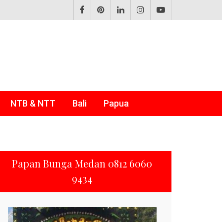
NTB & NTT
Bali
Papua
Papan Bunga Medan 0812 6060
9434