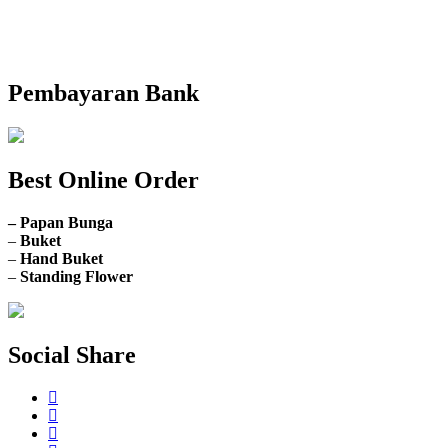
Email: info@nusantaraflorist.com
Buka Senin sd. Minggu
Pembayaran Bank
Best Online Order
– Papan Bunga
–
Buket
–
Hand Buket
–
Standing Flower
Social Share