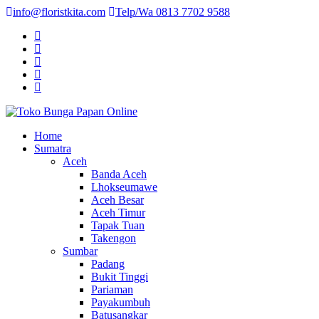
info@floristkita.com
Telp/Wa 0813 7702 9588
Karangan Bunga Kirim Langsung – Cepat di Medan
Home
Toko Bunga Papan Online
Sumatra
Aceh
Banda Aceh
Lhokseumawe
Aceh Besar
Aceh Timur
Tapak Tuan
Takengon
Sumbar
Padang
Bukit Tinggi
Pariaman
Payakumbuh
Batusangkar