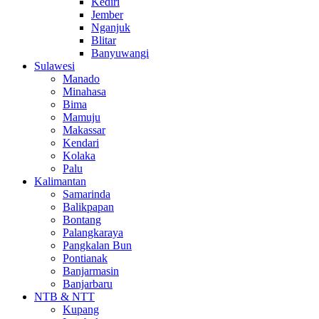
Kediri
Jember
Nganjuk
Blitar
Banyuwangi
Sulawesi
Manado
Minahasa
Bima
Mamuju
Makassar
Kendari
Kolaka
Palu
Kalimantan
Samarinda
Balikpapan
Bontang
Palangkaraya
Pangkalan Bun
Pontianak
Banjarmasin
Banjarbaru
NTB & NTT
Kupang