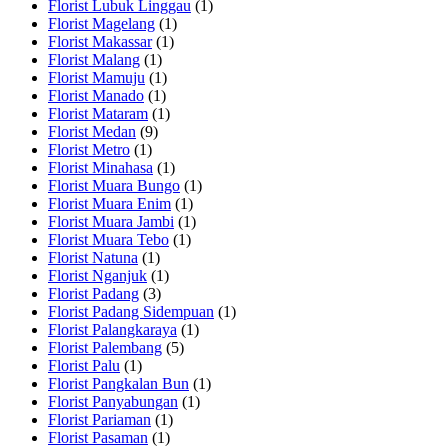
Florist Lubuk Linggau
(1)
Florist Magelang
(1)
Florist Makassar
(1)
Florist Malang
(1)
Florist Mamuju
(1)
Florist Manado
(1)
Florist Mataram
(1)
Florist Medan
(9)
Florist Metro
(1)
Florist Minahasa
(1)
Florist Muara Bungo
(1)
Florist Muara Enim
(1)
Florist Muara Jambi
(1)
Florist Muara Tebo
(1)
Florist Natuna
(1)
Florist Nganjuk
(1)
Florist Padang
(3)
Florist Padang Sidempuan
(1)
Florist Palangkaraya
(1)
Florist Palembang
(5)
Florist Palu
(1)
Florist Pangkalan Bun
(1)
Florist Panyabungan
(1)
Florist Pariaman
(1)
Florist Pasaman
(1)