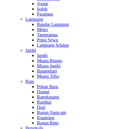
Agam
Solok
Pasaman
Lampung
Bandar Lampung
Metro
Tanggamus
Pring Sewu
Lampung Selatan
Jambi
Jambi
Muara Bungo
Muara Jambi
Batanghari
Muara Tebo
Riau
Pekan Baru
Dumai
Bangkinang
Rumbai
Duri
Bagan Siapi-api
Kuansing
Bagan Batu
Bengkulu