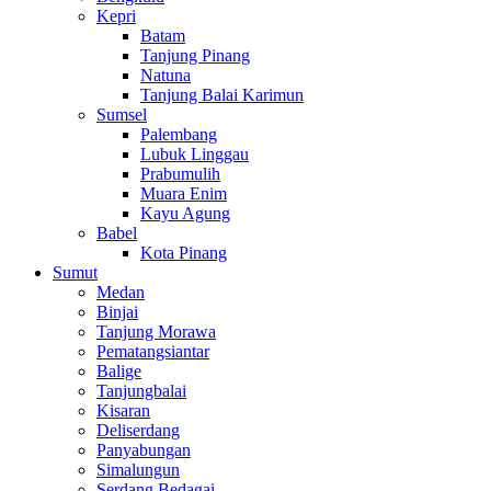
Kepri
Batam
Tanjung Pinang
Natuna
Tanjung Balai Karimun
Sumsel
Palembang
Lubuk Linggau
Prabumulih
Muara Enim
Kayu Agung
Babel
Kota Pinang
Sumut
Medan
Binjai
Tanjung Morawa
Pematangsiantar
Balige
Tanjungbalai
Kisaran
Deliserdang
Panyabungan
Simalungun
Serdang Bedagai