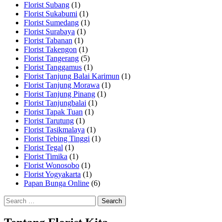
Florist Subang
(1)
Florist Sukabumi
(1)
Florist Sumedang
(1)
Florist Surabaya
(1)
Florist Tabanan
(1)
Florist Takengon
(1)
Florist Tangerang
(5)
Florist Tanggamus
(1)
Florist Tanjung Balai Karimun
(1)
Florist Tanjung Morawa
(1)
Florist Tanjung Pinang
(1)
Florist Tanjungbalai
(1)
Florist Tapak Tuan
(1)
Florist Tarutung
(1)
Florist Tasikmalaya
(1)
Florist Tebing Tinggi
(1)
Florist Tegal
(1)
Florist Timika
(1)
Florist Wonosobo
(1)
Florist Yogyakarta
(1)
Papan Bunga Online
(6)
Search
for: