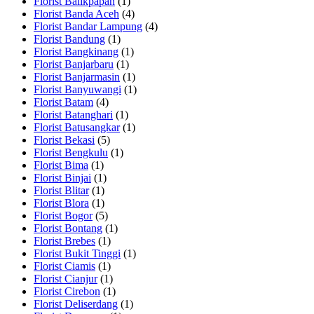
Florist Balikpapan
(1)
Florist Banda Aceh
(4)
Florist Bandar Lampung
(4)
Florist Bandung
(1)
Florist Bangkinang
(1)
Florist Banjarbaru
(1)
Florist Banjarmasin
(1)
Florist Banyuwangi
(1)
Florist Batam
(4)
Florist Batanghari
(1)
Florist Batusangkar
(1)
Florist Bekasi
(5)
Florist Bengkulu
(1)
Florist Bima
(1)
Florist Binjai
(1)
Florist Blitar
(1)
Florist Blora
(1)
Florist Bogor
(5)
Florist Bontang
(1)
Florist Brebes
(1)
Florist Bukit Tinggi
(1)
Florist Ciamis
(1)
Florist Cianjur
(1)
Florist Cirebon
(1)
Florist Deliserdang
(1)