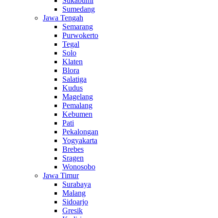
Sukabumi
Sumedang
Jawa Tengah
Semarang
Purwokerto
Tegal
Solo
Klaten
Blora
Salatiga
Kudus
Magelang
Pemalang
Kebumen
Pati
Pekalongan
Yogyakarta
Brebes
Sragen
Wonosobo
Jawa Timur
Surabaya
Malang
Sidoarjo
Gresik