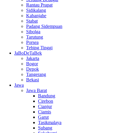
Rantau Prapat
Sidikalang
Kabanjahe
Stabat
Padang Sidempuan
Sibolga
Tarutung
Porsea
Tebing Tinggi
JaBoDeTaBek
Jakarta
Bogor
Depok
Tangerang
Bekasi
Jawa
Jawa Barat
Bandung
Cirebon
Cianjur
Ciamis
Garut
Tasikmalaya
Subang