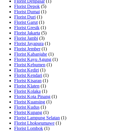
Florist Denpasar
(1)
Florist Depok
(5)
Florist Dumai
(1)
Florist Duri
(1)
Florist Garut
(1)
Florist Gresik
(1)
Florist Jakarta
(5)
Florist Jambi
(3)
Florist Jayapura
(1)
Florist Jember
(1)
Florist Kabanjahe
(1)
Florist Kayu Agung
(1)
Florist Kebumen
(1)
Florist Kediri
(1)
Florist Kendari
(1)
Florist Kisaran
(1)
Florist Klaten
(1)
Florist Kolaka
(1)
Florist Kota Pinang
(1)
Florist Kuansing
(1)
Florist Kudus
(1)
Florist Kupang
(1)
Florist Lampung Selatan
(1)
Florist Lhokseumawe
(1)
Florist Lombok
(1)