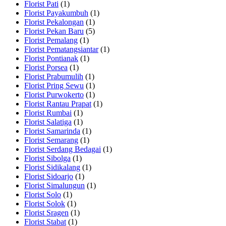
Florist Pati
(1)
Florist Payakumbuh
(1)
Florist Pekalongan
(1)
Florist Pekan Baru
(5)
Florist Pemalang
(1)
Florist Pematangsiantar
(1)
Florist Pontianak
(1)
Florist Porsea
(1)
Florist Prabumulih
(1)
Florist Pring Sewu
(1)
Florist Purwokerto
(1)
Florist Rantau Prapat
(1)
Florist Rumbai
(1)
Florist Salatiga
(1)
Florist Samarinda
(1)
Florist Semarang
(1)
Florist Serdang Bedagai
(1)
Florist Sibolga
(1)
Florist Sidikalang
(1)
Florist Sidoarjo
(1)
Florist Simalungun
(1)
Florist Solo
(1)
Florist Solok
(1)
Florist Sragen
(1)
Florist Stabat
(1)